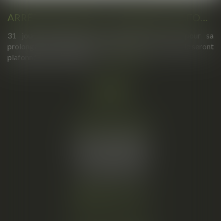
ARRÊTS DE TRAVAIL : UN DÉCRET PLAFONNE POUR LA PREMIÈRE FOIS LEUR DURÉE À PARTIR DU 1ER SEPTEMBRE 2026
31 jours maximum pour un premier arrêt, 62 pour sa
prolongation : dès septembre 2026, vos arrêts maladie seront
plafonnés comme jamais...
Lire la suite
Cabinet principal
34, rue de l’Aiguillerie
34000 MONTPELLIER
Tél :
06 61 57 18 86
Fax :
04 67 66 12 56
Nous localiser