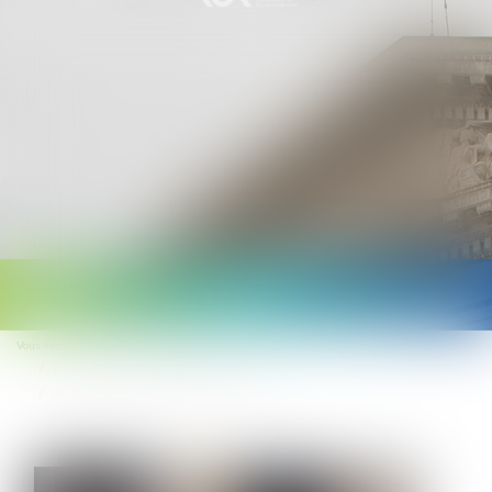
Ouvrir
le
Vous êtes ici :
Accueil
Droit du travail - Salariés
menu
Responsabilité accident du travail
Accident en télétravail, un petit tour d’Europe