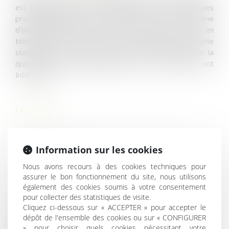
est désormais ancré culturellement dans nos pratiques
professionnelles. Que se passe-t-il si l’on est victime
d’accident lorsque l’on est par exemple chez soi en
télétravail ? Pour éclairer cette question, l’organisme
statistique Eurogip a fait un petit tour d’Europe de la
question et les enseignements de cette étude sont
intéressants...
Lire la suite
Information sur les cookies
Nous avons recours à des cookies techniques pour
assurer le bon fonctionnement du site, nous utilisons
également des cookies soumis à votre consentement
HISTORIQUE
pour collecter des statistiques de visite.
Cliquez ci-dessous sur « ACCEPTER » pour accepter le
dépôt de l'ensemble des cookies ou sur « CONFIGURER
Une tentative de suicide survenue en raison du travail
» pour choisir quels cookies nécessitant votre