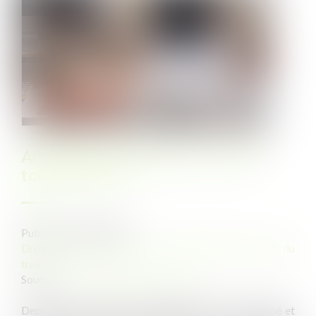
Accident en télétravail, un petit
tour d’Europe
Publié le :
23/06/2023
Droit du travail - Salariés
/
Responsabilité accident du
travail
Source :
formation.lefebvre-dalloz.fr
Depuis la crise sanitaire, le télétravail s’est développé et