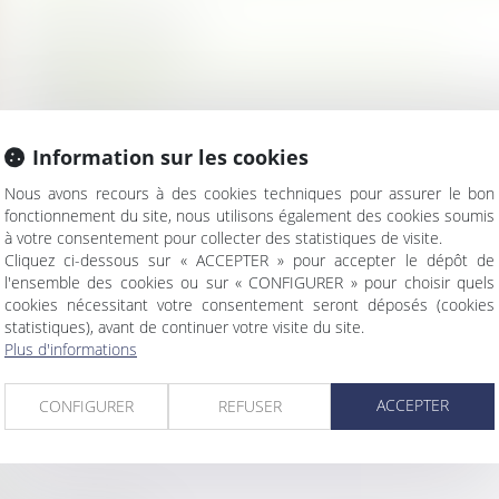
Publié le :
28/03/2023
Droit du travail - Salariés
/
Relation individuelles au travail
Source :
www.efl.fr
La loi d’adaptation du droit français au droit de l’Union euro
fournir au salarié embauché des informations dont le contenu ser
Information sur les cookies
Nous avons recours à des cookies techniques pour assurer le bon
Lire la suite
fonctionnement du site, nous utilisons également des cookies soumis
à votre consentement pour collecter des statistiques de visite.
Cliquez ci-dessous sur « ACCEPTER » pour accepter le dépôt de
l'ensemble des cookies ou sur « CONFIGURER » pour choisir quels
cookies nécessitant votre consentement seront déposés (cookies
statistiques), avant de continuer votre visite du site.
Plus d'informations
ACCEPTER
CONFIGURER
REFUSER