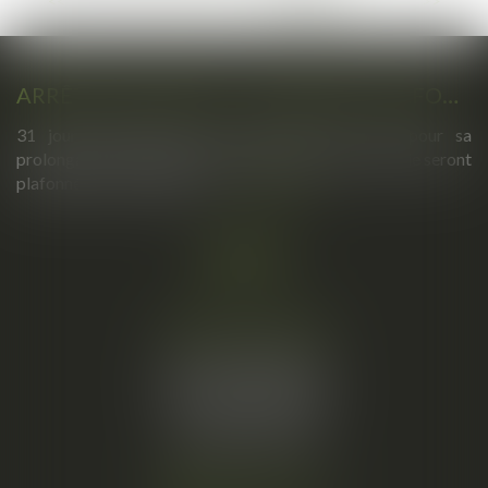
<<
<
5
6
7
8
9
10
11
>
>>
ARRÊTS DE TRAVAIL : UN DÉCRET PLAFONNE POUR LA PREMIÈRE FOIS LEUR DURÉE À PARTIR DU 1ER SEPTEMBRE 2026
31 jours maximum pour un premier arrêt, 62 pour sa
prolongation : dès septembre 2026, vos arrêts maladie seront
plafonnés comme jamais...
Lire la suite
Cabinet principal
34, rue de l’Aiguillerie
34000 MONTPELLIER
Tél :
06 61 57 18 86
Fax :
04 67 66 12 56