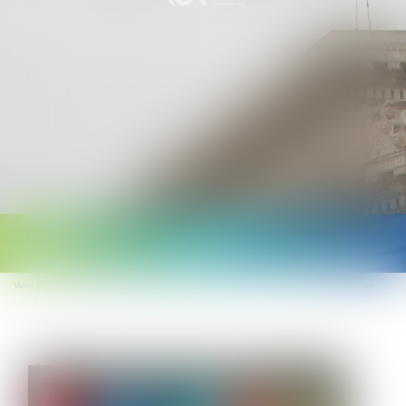
Ouvrir
le
Vous êtes ici :
Accueil
Droit du travail - Salariés
Relation individuelles au travail
menu
Congés non pris au 31 mai, que dit la loi ?