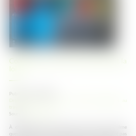
Congés non pris au 31 mai, que dit la
loi ?
Publié le :
22/05/2023
Droit du travail - Salariés
/
Relation individuelles au
travail
Source :
culture-rh.com
À chaque clôture de paie du mois de mai la même
question se pose : que faire lorsque les salariés n’ont pas