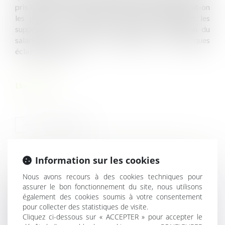
pris l’ensemble de leurs congés payés au 31 mai ? Doit-on
les payer ? Les reporter ? Ou tout simplement les
supprimer ? Eh bien, tout dépend de la situation du
salarié. Alors avant de trancher voici quelques
éclaircissements...
Lire la suite
Information sur les cookies
HISTORIQUE
Nous avons recours à des cookies techniques pour
assurer le bon fonctionnement du site, nous utilisons
La création d’un poste spécifique pour le salarié déclaré
également des cookies soumis à votre consentement
inapte ne dispense pas l’employeur de s’assurer de sa
pour collecter des statistiques de visite.
compatibilité avec l’état de santé du salarié
Cliquez ci-dessous sur « ACCEPTER » pour accepter le