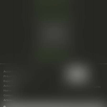
Nous localiser
Cabinet secondaire
15 cours du Palais
07000 PRIVAS
Tél :
06 61 57 18 86
Fax :
04 67 66 12 56
Nous localiser
Accueil
Présentation du cabinet
Expertises
Actualités
Plan du site
Mentions légales
Honoraires
Contact
Articles