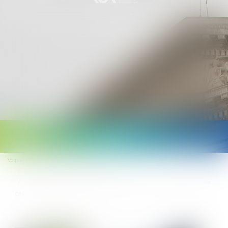
Ouvrir
le
Vous êtes ici :
Accueil
Droit du travail - Employeurs
menu
Relation individuelles au travail
Possibilité de pourvoir à l’activité normale et permanente de l’entreprise par un
CAE