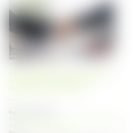
Possibilité de pourvoir à l’activité
normale et permanente de
l’entreprise par un CAE
Publié le :
05/07/2023
Droit du travail - Employeurs
/
Relation individuelles au
travail
Source :
www.lemag-juridique.com