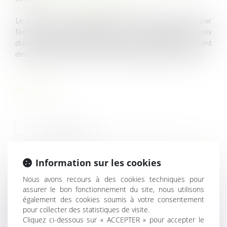
Le contrat d’accompagnement dans l’emploi facilite, par
l’octroi d’une aide financière pour l’employeur, l’accès
durable à l’emploi des personnes sans emploi rencontrant
des difficultés sociales et professionnelles d’insertion...
Lire la suite
Information sur les cookies
HISTORIQUE
Nous avons recours à des cookies techniques pour
assurer le bon fonctionnement du site, nous utilisons
Forfait-jours : nouvelles illustrations du contrôle des
également des cookies soumis à votre consentement
accords collectifs par la Cour de cassation
pour collecter des statistiques de visite.
Cliquez ci-dessous sur « ACCEPTER » pour accepter le
Une entité économique autonome peut résulter de deux