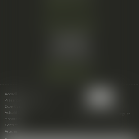
Nous localiser
Cabinet secondaire
15 cours du Palais
07000 PRIVAS
Tél :
06 61 57 18 86
Fax :
04 67 66 12 56
Nous localiser
Accueil
Présentation du cabinet
Expertises
Actualités
Plan du site
Mentions légales
Honoraires
Contact
Articles