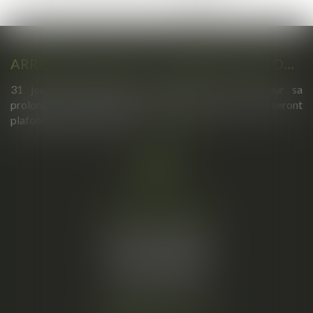
...
<<
<
4
5
6
7
8
9
10
>
>>
ARRÊTS DE TRAVAIL : UN DÉCRET PLAFONNE POUR LA PREMIÈRE FOIS LEUR DURÉE À PARTIR DU 1ER SEPTEMBRE 2026
31 jours maximum pour un premier arrêt, 62 pour sa
prolongation : dès septembre 2026, vos arrêts maladie seront
plafonnés comme jamais...
Lire la suite
Cabinet principal
34, rue de l’Aiguillerie
34000 MONTPELLIER
Tél :
06 61 57 18 86
Fax :
04 67 66 12 56