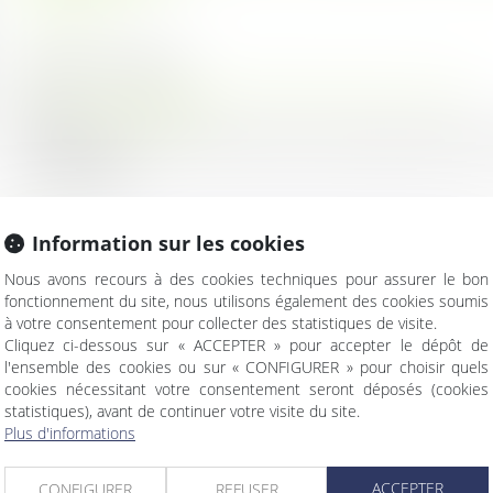
Publié le :
07/09/2023
Droit du travail - Employeurs
/
Relation collectives au travail
Source :
www.legisocial.fr
Le travail de nuit et le travail à un poste à risques peuvent nui
accouchement....
Lire la suite
Information sur les cookies
Nous avons recours à des cookies techniques pour assurer le bon
fonctionnement du site, nous utilisons également des cookies soumis
à votre consentement pour collecter des statistiques de visite.
Cliquez ci-dessous sur « ACCEPTER » pour accepter le dépôt de
l'ensemble des cookies ou sur « CONFIGURER » pour choisir quels
cookies nécessitant votre consentement seront déposés (cookies
statistiques), avant de continuer votre visite du site.
Plus d'informations
ACCEPTER
CONFIGURER
REFUSER