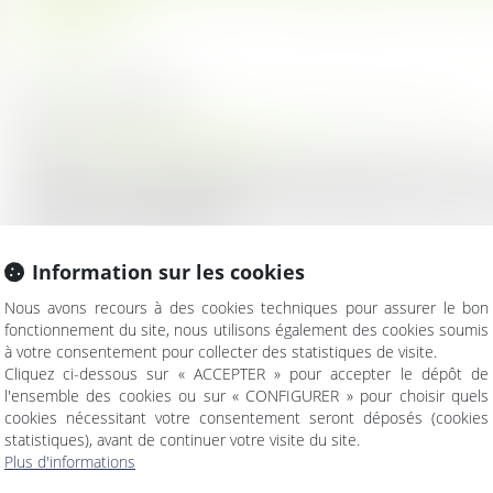
effective
Publié le :
29/08/2023
Droit du travail - Employeurs
/
Relation collectives au travail
Source :
www.lemag-juridique.com
La Cour de cassation a rappelé le 5 juillet dernier que toute con
collectif dont les stipulations assurent la garantie du respec
journaliers et hebdomadaires...
Information sur les cookies
Lire la suite
Nous avons recours à des cookies techniques pour assurer le bon
fonctionnement du site, nous utilisons également des cookies soumis
à votre consentement pour collecter des statistiques de visite.
Cliquez ci-dessous sur « ACCEPTER » pour accepter le dépôt de
l'ensemble des cookies ou sur « CONFIGURER » pour choisir quels
cookies nécessitant votre consentement seront déposés (cookies
statistiques), avant de continuer votre visite du site.
Plus d'informations