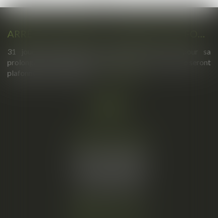
ARRÊTS DE TRAVAIL : UN DÉCRET PLAFONNE POUR LA PREMIÈRE FOIS LEUR DURÉE À PARTIR DU 1ER SEPTEMBRE 2026
31 jours maximum pour un premier arrêt, 62 pour sa
prolongation : dès septembre 2026, vos arrêts maladie seront
plafonnés comme jamais...
Lire la suite
Cabinet principal
34, rue de l’Aiguillerie
34000 MONTPELLIER
Tél :
06 61 57 18 86
Fax :
04 67 66 12 56
Nous localiser