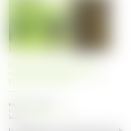
Rappel sur la notion de bien
relevant du domaine privé des
personnes publiques
Publié le :
23/11/2022
Droit public
/
(NPU) Domanialité
Source :
www.efl.fr
Un bien appartenant à une personne publique relève de