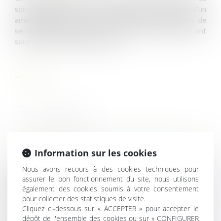
son domaine privé s’il n’est pas démontré l’existence d’un
aménagement nécessaire à l’exécution des missions de
service public auquel il est affecté, ni que les parties ont
soumis leur convention au droit …
Lire la suite
Information sur les cookies
HISTORIQUE
Nous avons recours à des cookies techniques pour
assurer le bon fonctionnement du site, nous utilisons
Nullité du bail commercial conclu sur le domaine public
également des cookies soumis à votre consentement
et droit à indemnité d’occupation
pour collecter des statistiques de visite.
Rappel sur la notion de bien relevant du domaine privé
Cliquez ci-dessous sur « ACCEPTER » pour accepter le
des personnes publiques
dépôt de l'ensemble des cookies ou sur « CONFIGURER