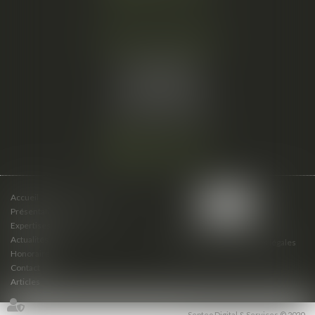
Cabinet secondaire
15 cours du Palais
07000 PRIVAS
Tél :
06 61 57 18 86
Fax :
04 67 66 12 56
Nous localiser
Accueil
Présentation du cabinet
Expertises
Actualités
Plan du site
Mentions légales
Honoraires
Contact
Articles
Septeo Digital & Services © 2020