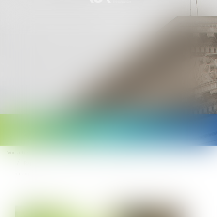
Ouvrir
le
Vous êtes ici :
Accueil
Droit public
(NPU) Domanialité
menu
Rappel sur la notion de bien relevant du domaine privé des personnes
publiques