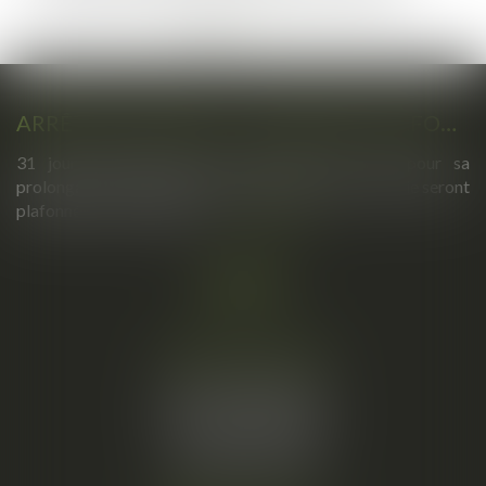
<<
<
1
2
3
>
>>
ARRÊTS DE TRAVAIL : UN DÉCRET PLAFONNE POUR LA PREMIÈRE FOIS LEUR DURÉE À PARTIR DU 1ER SEPTEMBRE 2026
31 jours maximum pour un premier arrêt, 62 pour sa
prolongation : dès septembre 2026, vos arrêts maladie seront
plafonnés comme jamais...
Lire la suite
Cabinet principal
34, rue de l’Aiguillerie
34000 MONTPELLIER
Tél :
06 61 57 18 86
Fax :
04 67 66 12 56