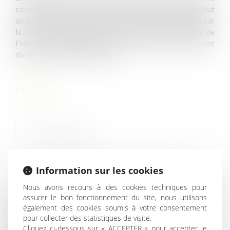
communication sur le dispositif FR-Alert, lancé au début
de l'été, qui permet d'alerter les personnes présentes sur
la zone d'un danger grave et imminent. Le ministère de
l'Intérieur confirme que les maires auront leur rôle à jouer
dans le lancement des alertes...
Lire la suite
Information sur les cookies
HISTORIQUE
Nous avons recours à des cookies techniques pour
assurer le bon fonctionnement du site, nous utilisons
Comptabilité publique : impact du budget et transition
également des cookies soumis à votre consentement
écologique
pour collecter des statistiques de visite.
Crédit d'impôt recherche, le Conseil d'État définit la
Cliquez ci-dessous sur « ACCEPTER » pour accepter le