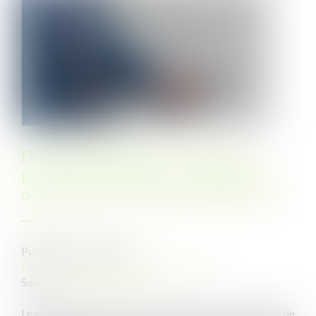
Dispositif FR-Alert : les maires
pourront demander le lancement
d'une alerte en cas de catastrophe
Publié le :
03/11/2022
Droit public
/
(NPU) Collectivités locales
Source :
www.maire-info.com
Le gouvernement a lancé cette semaine une campagne de