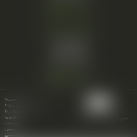
Nous localiser
Cabinet secondaire
15 cours du Palais
07000 PRIVAS
Tél :
06 61 57 18 86
Fax :
04 67 66 12 56
Nous localiser
Accueil
Présentation du cabinet
Expertises
Actualités
Plan du site
Mentions légales
Honoraires
Contact
Articles