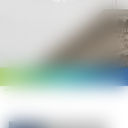
Ouvrir
le
Vous êtes ici :
Accueil
Droit public
(NPU) Collectivités locales
menu
Dispositif FR-Alert : les maires pourront demander le lancement d'une alerte en
cas de catastrophe