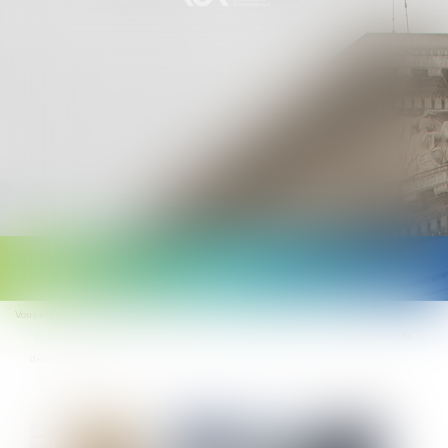
Ouvrir
le
Vous êtes ici :
Accueil
Droit public
Droit de l'urbanisme
menu
Un permis modificatif peut régulariser une autorisation initiale en l’absence de
demande formelle