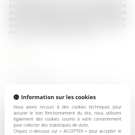
juge administratif, saisi d’un recours à l’encontre d’une
autorisation d’urbanisme doit, s’il estime que celle-ci est
entachée d’une illégalité pouvant être régularisée,
surseoir à statuer afin que le pétitionnaire sollicite et
obtienne un permis modificatif en ce sens...
Lire la suite
Information sur les cookies
HISTORIQUE
Nous avons recours à des cookies techniques pour
assurer le bon fonctionnement du site, nous utilisons
Retrait d’une demande d’autorisation d’urbanisme
également des cookies soumis à votre consentement
pour collecter des statistiques de visite.
Effets du classement des espaces boisés
Cliquez ci-dessous sur « ACCEPTER » pour accepter le
Police de la publicité extérieure : un projet de décret en