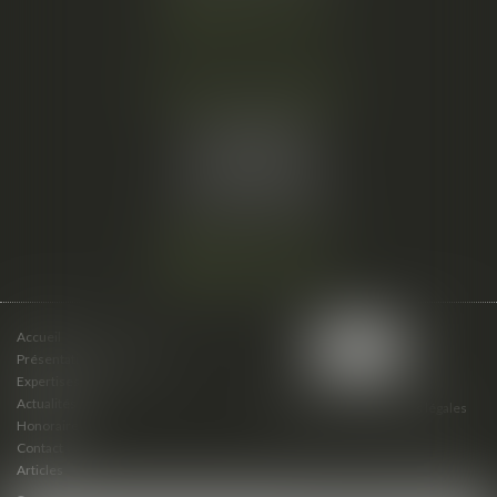
Nous localiser
Cabinet secondaire
15 cours du Palais
07000 PRIVAS
Tél :
06 61 57 18 86
Fax :
04 67 66 12 56
Nous localiser
Accueil
Présentation du cabinet
Expertises
Actualités
Plan du site
Mentions légales
Honoraires
Contact
Articles