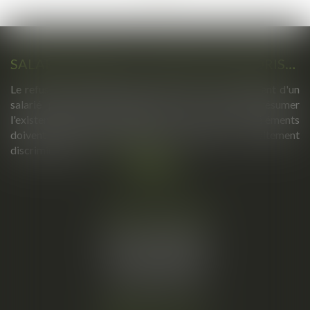
>>
SALARIÉ PROTÉGÉ : UN REFUS D'AUTORISATION DE LICENCIEMENT NE SUFFIT PAS À PRÉSUMER UNE DISCRIMINATION SYNDICALE
Le refus par l'administration d'autoriser le licenciement d'un
salarié protégé ne permet pas, à lui seul, de présumer
l'existence d'une discrimination syndicale. D'autres éléments
doivent être apportés pour laisser supposer un traitement
discriminatoire...
Lire la suite
Cabinet principal
34, rue de l’Aiguillerie
34000 MONTPELLIER
Tél :
06 61 57 18 86
Fax :
04 67 66 12 56