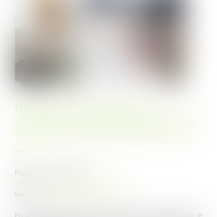
Un permis modificatif peut
régulariser une autorisation initiale
en l’absence de demande formelle
Publié le :
21/07/2023
Droit public
/
Droit de l'urbanisme
Source :
www.lemag-juridique.com
En vertu de l’article L. 600-5-1 du Code de l’urbanisme, le