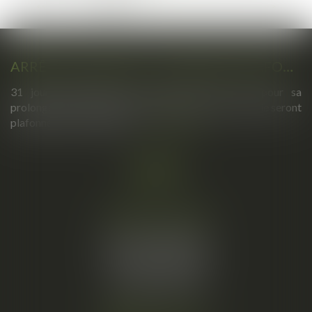
...
<<
<
1
2
3
4
5
6
7
>
>>
ARRÊTS DE TRAVAIL : UN DÉCRET PLAFONNE POUR LA PREMIÈRE FOIS LEUR DURÉE À PARTIR DU 1ER SEPTEMBRE 2026
31 jours maximum pour un premier arrêt, 62 pour sa
prolongation : dès septembre 2026, vos arrêts maladie seront
plafonnés comme jamais...
Lire la suite
Cabinet principal
34, rue de l’Aiguillerie
34000 MONTPELLIER
Tél :
06 61 57 18 86
Fax :
04 67 66 12 56