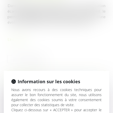
Dans une décision rendue le 30 avril, la Cour de cassation
écarte l’obligation de démolir un parc éolien dont le
permis de construire avait été annulé, en raison d’une
évolution législative intervenue postérieurement...
Lire la suite
HISTORIQUE
Information sur les cookies
Nous avons recours à des cookies techniques pour
Obligation de transparence en cas de vente ou location
assurer le bon fonctionnement du site, nous utilisons
de bureau transformé en logement
également des cookies soumis à votre consentement
pour collecter des statistiques de visite.
Locaux commerciaux : pas de suspension des loyers en
Cliquez ci-dessous sur « ACCEPTER » pour accepter le
cas d’arrêté de mise en sécurité (avant 2021) !