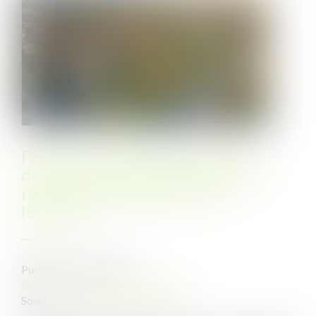
Parc éolien et permis annulé : la
démolition jugée inopposable en
raison d’un changement de
législation !
Publié le :
12/05/2025
Droit public
/
Droit de l'urbanisme
Source :
www.lemag-juridique.com