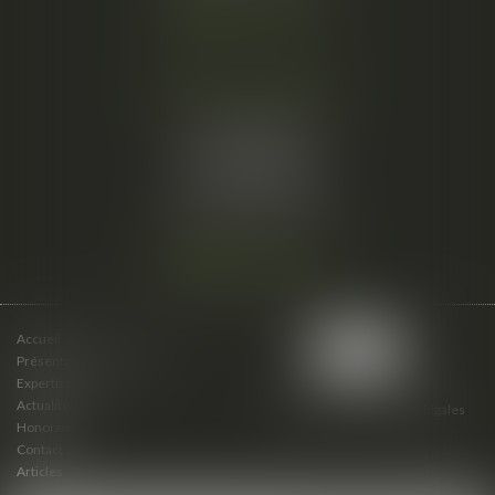
Nous localiser
Cabinet secondaire
15 cours du Palais
07000 PRIVAS
Tél :
06 61 57 18 86
Fax :
04 67 66 12 56
Nous localiser
Accueil
Présentation du cabinet
Expertises
Actualités
Plan du site
Mentions légales
Honoraires
Contact
Articles