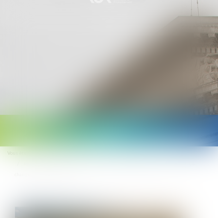
Ouvrir
le
Vous êtes ici :
Accueil
Droit public
Droit de l'urbanisme
menu
Parc éolien et permis annulé : la démolition jugée inopposable en raison d’un
changement de législation !