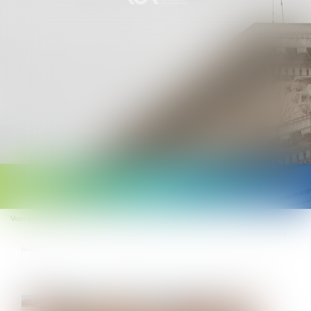
Ouvrir
le
Vous êtes ici :
Accueil
Droit public
Droit de l'urbanisme
menu
Défaut d’autorisation pour la location saisonnière : quelle condamnation pour les
bailleurs ?