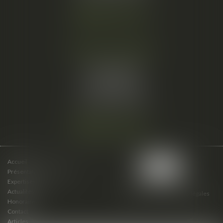
Nous localiser
Cabinet secondaire
15 cours du Palais
07000 PRIVAS
Tél :
06 61 57 18 86
Fax :
04 67 66 12 56
Nous localiser
Accueil
Présentation du cabinet
Expertises
Actualités
Plan du site
Mentions légales
Honoraires
Contact
Articles