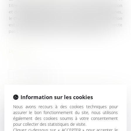
titre d’exemple, l’article L. 631-7 Code de la construction
et de l’habitation prévoit que, dans certaines communes,
le changement d'usage des locaux destinés à l'habitation
est soumis à autorisation. Toute personne qui ne respecte
pas cette obligation s’expose à une amende civile...
Lire la suite
Information sur les cookies
HISTORIQUE
Nous avons recours à des cookies techniques pour
assurer le bon fonctionnement du site, nous utilisons
Végétaliser un bâtiment ouvre droit à des dérogations
également des cookies soumis à votre consentement
aux règles d'urbanisme
pour collecter des statistiques de visite.
Le changement de destination d’une construction
Cliquez ci-dessous sur « ACCEPTER » pour accepter le