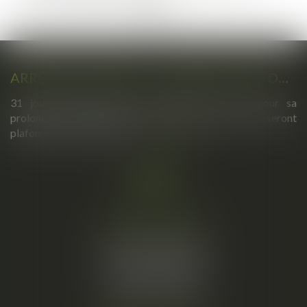
...
...
<<
<
2
3
4
5
6
7
8
>
>>
ARRÊTS DE TRAVAIL : UN DÉCRET PLAFONNE POUR LA PREMIÈRE FOIS LEUR DURÉE À PARTIR DU 1ER SEPTEMBRE 2026
31 jours maximum pour un premier arrêt, 62 pour sa
prolongation : dès septembre 2026, vos arrêts maladie seront
plafonnés comme jamais...
Lire la suite
Cabinet principal
34, rue de l’Aiguillerie
34000 MONTPELLIER
Tél :
06 61 57 18 86
Fax :
04 67 66 12 56