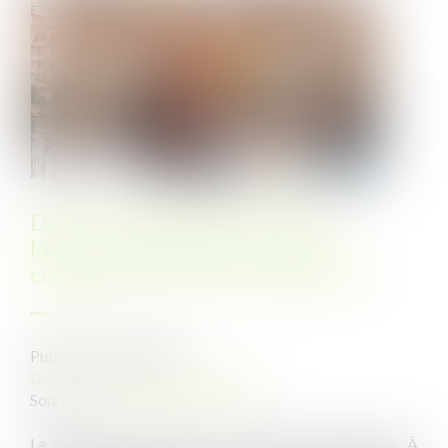
Défaut d’autorisation pour la
location saisonnière : quelle
condamnation pour les bailleurs ?
Publié le :
30/08/2024
Droit public
/
Droit de l'urbanisme
Source :
www.lemag-juridique.com
La location saisonnière est fortement réglementée. À