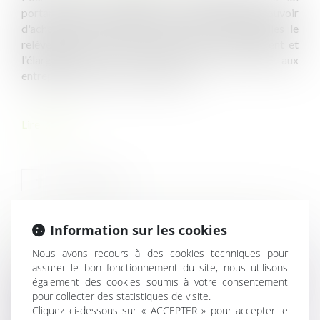
portant mesures d'urgence pour la protection du pouvoir
d'achat prévoit plusieurs mesures, parmi lesquelles le
relèvement de la durée maximale de l'intéressement et
l'élargissement de la mise en place par DUE aux
entreprises de moins de 50 salariés...
Lire la suite
Information sur les cookies
HISTORIQUE
Nous avons recours à des cookies techniques pour
assurer le bon fonctionnement du site, nous utilisons
Monétisation des jours de repos et de RTT : quelles sont
également des cookies soumis à votre consentement
les exonérations possibles ?
pour collecter des statistiques de visite.
Cliquez ci-dessous sur « ACCEPTER » pour accepter le
Contestation de la contrainte de l’URSSAF