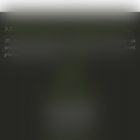
>>
ARRÊTS DE TRAVAIL : UN DÉCRET PLAFONNE POUR LA PREMIÈRE FOIS LEUR DURÉE À PARTIR DU 1ER SEPTEMBRE 2026
31 jours maximum pour un premier arrêt, 62 pour sa
prolongation : dès septembre 2026, vos arrêts maladie seront
plafonnés comme jamais...
Lire la suite
Cabinet principal
34, rue de l’Aiguillerie
34000 MONTPELLIER
Tél :
06 61 57 18 86
Fax :
04 67 66 12 56