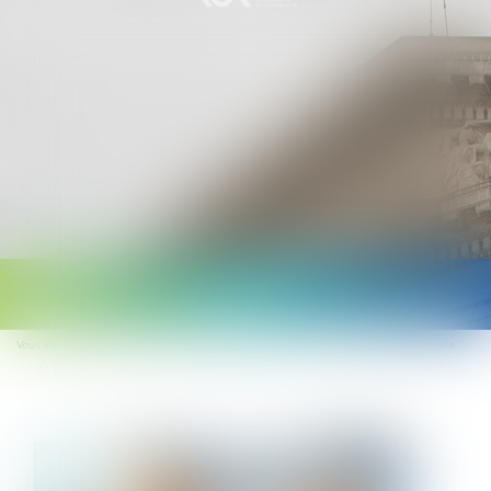
Ouvrir
le
Vous êtes ici :
Accueil
Droit du travail - Employeurs
Droit de la protection sociale
menu
De nouvelles mesures pour faciliter le déploiement de l'épargne salariale