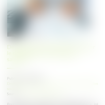
De nouvelles mesures pour faciliter
le déploiement de l'épargne
salariale
Publié le :
07/09/2022
Droit du travail - Employeurs
/
Droit de la protection
sociale
Source :
www.editions-legislatives.fr
Pour faciliter la diffusion de l'intéressement, la loi