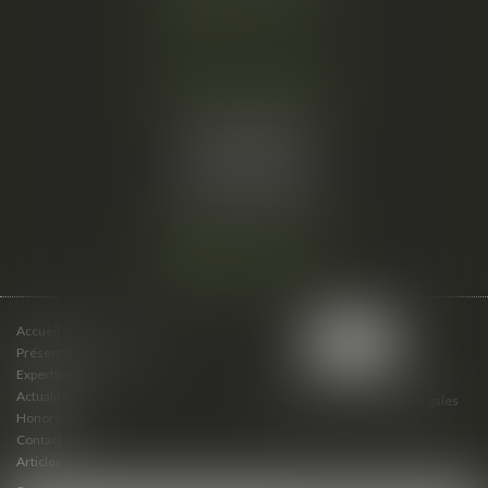
Nous localiser
Cabinet secondaire
15 cours du Palais
07000 PRIVAS
Tél :
06 61 57 18 86
Fax :
04 67 66 12 56
Nous localiser
Accueil
Présentation du cabinet
Expertises
Actualités
Plan du site
Mentions légales
Honoraires
Contact
Articles