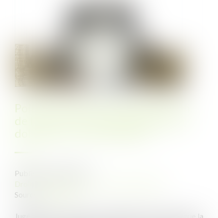
Point de départ de la prescription
de l’action en responsabilité pour
dol dans un marché public
Publié le :
04/01/2023
Droit public
/
Droit de la commande publique
Source :
www.efl.fr
Jugé, dans le cadre d’un marché public de travaux, que la