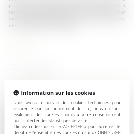
prescription trentenaire applicable jusqu’en 2008 à
l’action en responsabilité contre un constructeur pour
faute assimilable à une fraude ou un dol court à compter
de la manifestation du dommage...
Lire la suite
Information sur les cookies
HISTORIQUE
Nous avons recours à des cookies techniques pour
assurer le bon fonctionnement du site, nous utilisons
Illicéité de l'objet d’un contrat ne disposant pas d’une
également des cookies soumis à votre consentement
autorisation de mise sur le marché (AMM)
pour collecter des statistiques de visite.
Marché de substitution : précisions sur le droit de suivi
Cliquez ci-dessous sur « ACCEPTER » pour accepter le
par le titulaire défaillant de l’administration
dépôt de l'ensemble des cookies ou sur « CONFIGURER