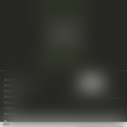
Cabinet secondaire
15 cours du Palais
07000 PRIVAS
Tél :
06 61 57 18 86
Fax :
04 67 66 12 56
Nous localiser
Accueil
Présentation du cabinet
Expertises
Actualités
Plan du site
Mentions légales
Honoraires
Contact
Articles
Septeo Digital & Services © 2020