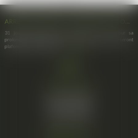
ARRÊTS DE TRAVAIL : UN DÉCRET PLAFONNE POUR LA PREMIÈRE FOIS LEUR DURÉE À PARTIR DU 1ER SEPTEMBRE 2026
31 jours maximum pour un premier arrêt, 62 pour sa
prolongation : dès septembre 2026, vos arrêts maladie seront
plafonnés comme jamais...
Lire la suite
Cabinet principal
34, rue de l’Aiguillerie
34000 MONTPELLIER
Tél :
06 61 57 18 86
Fax :
04 67 66 12 56
Nous localiser