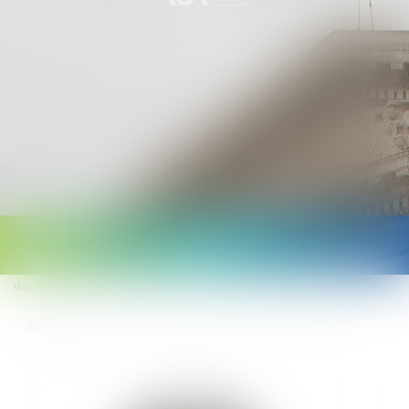
Ouvrir
le
Vous êtes ici :
Accueil
Droit public
Droit de la commande publique
menu
Point de départ de la prescription de l’action en responsabilité pour dol dans un
marché public