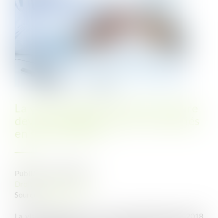
La visite médicale de fin de carrière
devient obligatoire pour les salariés
en suivi renforcé
Publié le :
27/09/2021
Droit du travail - Salariés
Source :
www.efl.fr
La visite médicale de fin de carrière instaurée en 2018