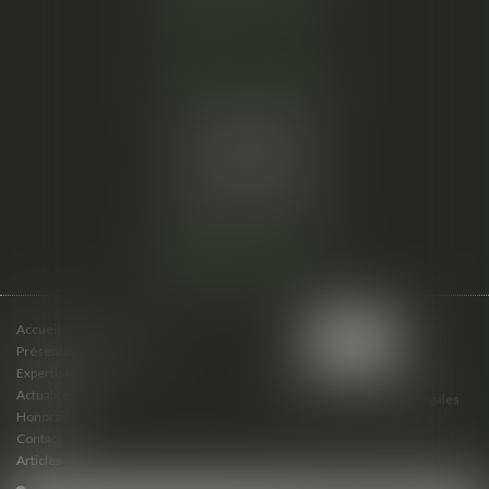
Nous localiser
Cabinet secondaire
15 cours du Palais
07000 PRIVAS
Tél :
06 61 57 18 86
Fax :
04 67 66 12 56
Nous localiser
Accueil
Présentation du cabinet
Expertises
Actualités
Plan du site
Mentions légales
Honoraires
Contact
Articles