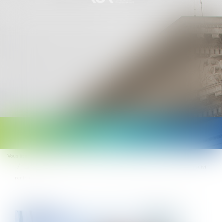
Ouvrir
le
Vous êtes ici :
Accueil
menu
La visite médicale de fin de carrière devient obligatoire pour les salariés en suivi
renforcé