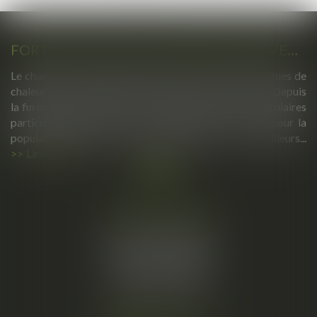
FORTES CHALEURS : MESURES DE PRÉVENTION ET ACTIONS DE L'INSPECTION DU TRAVAIL
Le changement climatique entraine la survenue de vagues de
chaleur plus fréquentes, plus longues et plus intenses. Depuis
la fin mai, la France fait face à plusieurs épisodes caniculaires
particulièrement intenses, qui constituent un risque pour la
population générale, mais également pour les travailleurs...
Lire la suite
Cabinet principal
34, rue de l’Aiguillerie
34000 MONTPELLIER
Tél :
06 61 57 18 86
Fax :
04 67 66 12 56