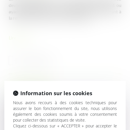
devient obligatoire pour les travailleurs bénéficiant ou
ayant bénéficié d’un suivi individuel renforcé et partant à
la retraite à compter du 1er octobre 2021...
Lire la suite
HISTORIQUE
Information sur les cookies
Projet de loi de financement de la Sécurité sociale
Nous avons recours à des cookies techniques pour
(PLFSS) pour 2022 : les principales mesures
assurer le bon fonctionnement du site, nous utilisons
Difficultés financières : comment demander un acompte
également des cookies soumis à votre consentement
pour collecter des statistiques de visite.
sur salaire ?
Cliquez ci-dessous sur « ACCEPTER » pour accepter le
Les tarifs des cantines scolaires sont-ils encadrés ?