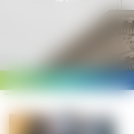
Ouvrir
le
Vous êtes ici :
Accueil
Travail le dimanche: quelles sont les contreparties?
menu