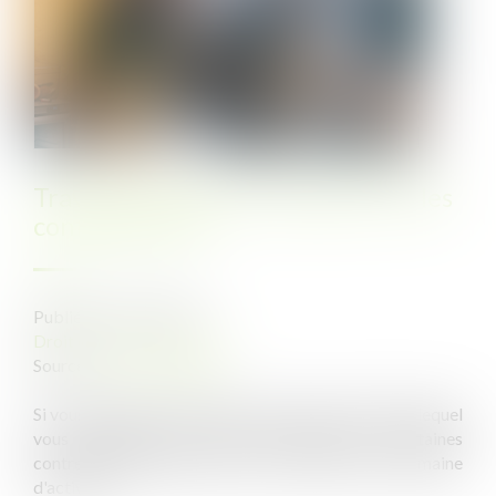
Travail le dimanche: quelles sont les
contreparties?
Publié le :
16/11/2021
Droit du travail - Salariés
Source :
www.challenges.fr
Si vous travaillez le dimanche, selon le secteur dans lequel
vous travaillez, vous pouvez bénéficier de certaines
contreparties légales. Celles-ci varient selon le domaine
d'activité.