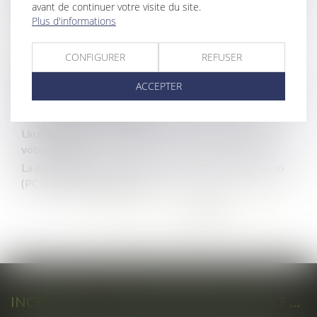
avant de continuer votre visite du site.
Chômage -Prime de 1 000 € pour certains demandeurs
Plus d'informations
d'emplois de longue durée
Travail le dimanche: quelles sont les contreparties?
CONFIGURER
REFUSER
Entretien préalable : que se passe-t-il en cas de
défaillance de l’employeur ?
ACCEPTER
Complexité des déclarations préalables pour travaux ou
aménagement de bâtiment
Un maire peut vous obliger à évacuer les déchets de
votre terrain
La durée de la prestation de compensation du handicap
(PCH) est étendue en 2022
...
<<
<
102
103
104
105
106
107
...
108
>
>>
INCENDIES : LES ENTREPRISES PEUVENT RECOURIR À L’ACTIVITÉ PARTIELLE