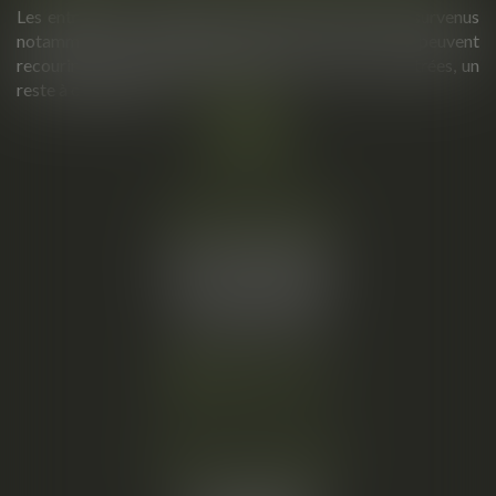
Les entreprises touchées par les violents incendies survenus
notamment en Nouvelle Aquitaine et dans le Var peuvent
recourir à l’activité partielle avec, pour les plus sinistrées, un
reste à charge zéro...
Lire la suite
Cabinet principal
34, rue de l’Aiguillerie
34000 MONTPELLIER
Tél :
06 61 57 18 86
Fax :
04 67 66 12 56
Nous localiser
Cabinet secondaire