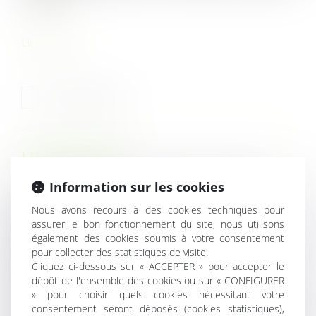
Lire la suite
HISTORIQUE
Information sur les cookies
Listes électorales 2022 : n'attendez pas le dernier
moment pour vous inscrire !
Nous avons recours à des cookies techniques pour
assurer le bon fonctionnement du site, nous utilisons
AT/MP. En cas d'agression après une lettre de menaces
également des cookies soumis à votre consentement
transmise à l'employeur resté inactif, il y a faute
pour collecter des statistiques de visite.
inexcusable
Cliquez ci-dessous sur « ACCEPTER » pour accepter le
Quelles sont les modalités de visite et de contrôle des
dépôt de l'ensemble des cookies ou sur « CONFIGURER
travaux par l’administration ?
» pour choisir quels cookies nécessitant votre
consentement seront déposés (cookies statistiques),
Demande de congé en cas de décès de la mère de l'enfant