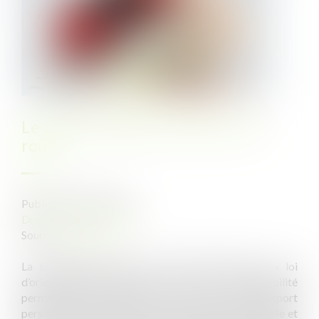
Le titre-mobilité est enfin sur la
route
Publié le :
18/01/2022
Droit du travail - Salariés
Source :
www.efl.fr
La loi 2019-1428 du 24 décembre 2019, dite « loi
d’orientation des mobilités », a créé un titre-mobilité
permettant de prendre en charge les frais de transport
personnels des salariés entre leur résidence habituelle et