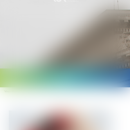
Ouvrir
le
Vous êtes ici :
Accueil
Le titre-mobilité est enfin sur la route
menu