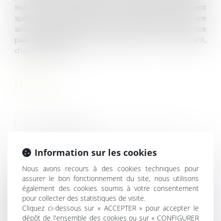
leur lieu de travail. Il s’agit d’une solution de paiement
spécifique, dématérialisée et prépayée, émise par une
société spécialisée qui les cède à l’employeur contre
paiement de leur valeur libératoire et, le cas échéant,
d’une commission...
Lire la suite
Information sur les cookies
HISTORIQUE
Nous avons recours à des cookies techniques pour
assurer le bon fonctionnement du site, nous utilisons
également des cookies soumis à votre consentement
Les redevances domaniales perçues par les communes
pour collecter des statistiques de visite.
pour l'occupation de leur domaine public par des
Cliquez ci-dessous sur « ACCEPTER » pour accepter le
activités économiques sont-elles assujetties à la TVA ?
dépôt de l'ensemble des cookies ou sur « CONFIGURER