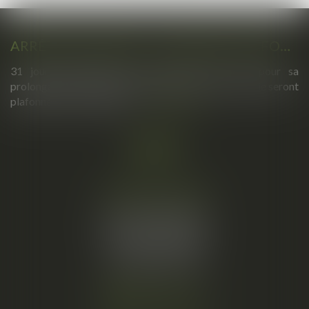
ARRÊTS DE TRAVAIL : UN DÉCRET PLAFONNE POUR LA PREMIÈRE FOIS LEUR DURÉE À PARTIR DU 1ER SEPTEMBRE 2026
31 jours maximum pour un premier arrêt, 62 pour sa
prolongation : dès septembre 2026, vos arrêts maladie seront
plafonnés comme jamais...
Lire la suite
Cabinet principal
34, rue de l’Aiguillerie
34000 MONTPELLIER
Tél :
06 61 57 18 86
Fax :
04 67 66 12 56
Nous localiser