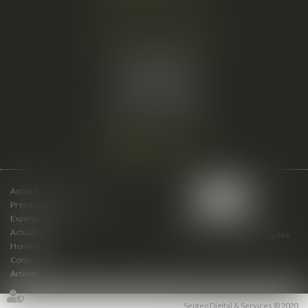
Cabinet secondaire
15 cours du Palais
07000 PRIVAS
Tél :
06 61 57 18 86
Fax :
04 67 66 12 56
Nous localiser
Accueil
Présentation du cabinet
Expertises
Actualités
Plan du site
Mentions légales
Honoraires
Contact
Articles
Septeo Digital & Services © 2020