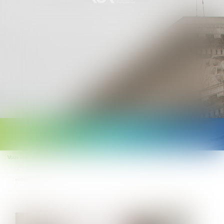
Ouvrir
le
Vous êtes ici :
Accueil
menu
Télétravail : des recommandations de l’ANI peu prises en compte par les
entreprises