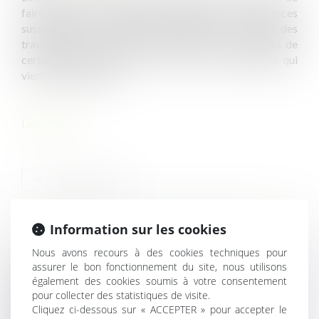
faire analyser certains agents chimiques et substances
susceptibles de présenter un danger pour la santé des
travailleurs. Cette analyse doit alors se faire auprès de
certains organismes et aux termes d’une méthode qui
vient d’être précisée…
Lire la suite
Information sur les cookies
HISTORIQUE
Nous avons recours à des cookies techniques pour
assurer le bon fonctionnement du site, nous utilisons
Licenciement pour inaptitude : pas besoin d’attendre le
également des cookies soumis à votre consentement
juge pour la Cour de cassation
pour collecter des statistiques de visite.
Cliquez ci-dessous sur « ACCEPTER » pour accepter le
Arrêt maladie : baisse du montant maximal des IJSS à