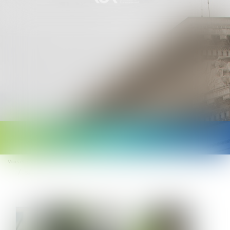
Ouvrir
le
Vous êtes ici :
Accueil
menu
Santé au travail : on en sait plus sur l’analyse des substances dangereuses !