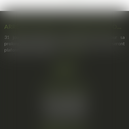
>
>>
ARRÊTS DE TRAVAIL : UN DÉCRET PLAFONNE POUR LA PREMIÈRE FOIS LEUR DURÉE À PARTIR DU 1ER SEPTEMBRE 2026
31 jours maximum pour un premier arrêt, 62 pour sa
prolongation : dès septembre 2026, vos arrêts maladie seront
plafonnés comme jamais...
Lire la suite
Cabinet principal
34, rue de l’Aiguillerie
34000 MONTPELLIER
Tél :
06 61 57 18 86
Fax :
04 67 66 12 56