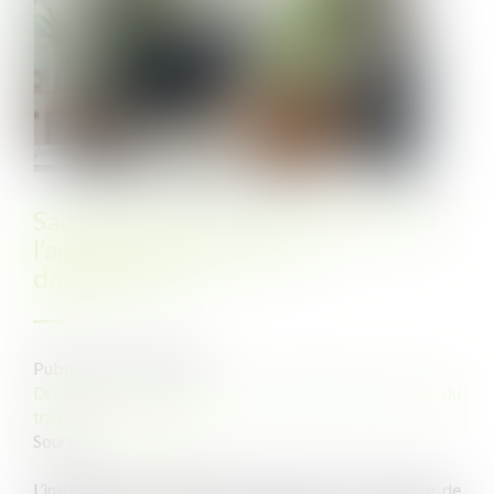
Santé au travail : on en sait plus sur
l’analyse des substances
dangereuses !
Publié le :
27/03/2025
Droit du travail - Salariés
/
Responsabilité accident du
travail
Source :
www.weblex.fr
L’inspection du travail peut demander à l’entreprise de