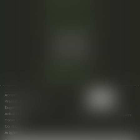
Nous localiser
Cabinet secondaire
15 cours du Palais
07000 PRIVAS
Tél :
06 61 57 18 86
Fax :
04 67 66 12 56
Nous localiser
Accueil
Présentation du cabinet
Expertises
Actualités
Plan du site
Mentions légales
Honoraires
Contact
Articles