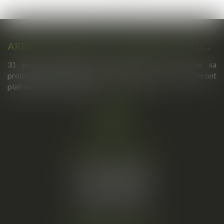
>
>>
ARRÊTS DE TRAVAIL : UN DÉCRET PLAFONNE POUR LA PREMIÈRE FOIS LEUR DURÉE À PARTIR DU 1ER SEPTEMBRE 2026
31 jours maximum pour un premier arrêt, 62 pour sa
prolongation : dès septembre 2026, vos arrêts maladie seront
plafonnés comme jamais...
Lire la suite
Cabinet principal
34, rue de l’Aiguillerie
34000 MONTPELLIER
Tél :
06 61 57 18 86
Fax :
04 67 66 12 56