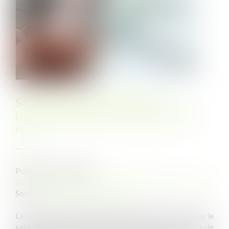
Salarié protégé réintégré et
indemnisation pour licenciement
nul
Publié le :
28/11/2023
Droit du travail - Salariés
/
Relation collectives au travail
Source :
www.lemag-juridique.com
La Cour de cassation a jugé le 8 novembre dernier que le
salarié protégé dont le licenciement est nul en raison de