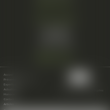
Nous localiser
Cabinet secondaire
15 cours du Palais
07000 PRIVAS
Tél :
06 61 57 18 86
Fax :
04 67 66 12 56
Nous localiser
Accueil
Présentation du cabinet
Expertises
Actualités
Plan du site
Mentions légales
Honoraires
Contact
Articles