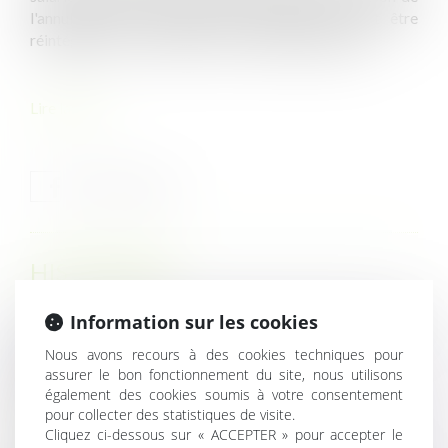
l'annulation de l'autorisation administrative doit être
réintégré dans son emploi ou un emploi équivalent...
Lire la suite
HISTORIQUE
Information sur les cookies
Égalité des candidats et détermination de l’avantage indu
dans l’attribution d’un contrat de marché public
Nous avons recours à des cookies techniques pour
Tenir des propos racistes et sexistes justifie un
assurer le bon fonctionnement du site, nous utilisons
licenciement pour faute grave
également des cookies soumis à votre consentement
pour collecter des statistiques de visite.
Salarié protégé réintégré et indemnisation pour
Cliquez ci-dessous sur « ACCEPTER » pour accepter le
licenciement nul