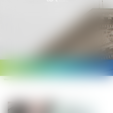
Ouvrir
le
Vous êtes ici :
Accueil
menu
Salarié protégé réintégré et indemnisation pour licenciement nul