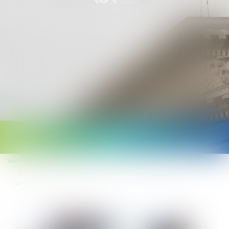
Ouvrir
le
Vous êtes ici :
Accueil
menu
Réformer le CPF, booster l'alternance... ce que prévoit l'accord-cadre des
partenaires sociaux sur la formation