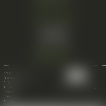
Nous localiser
Cabinet secondaire
15 cours du Palais
07000 PRIVAS
Tél :
06 61 57 18 86
Fax :
04 67 66 12 56
Nous localiser
Accueil
Présentation du cabinet
Expertises
Actualités
Plan du site
Mentions légales
Honoraires
Contact
Articles