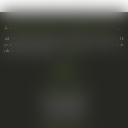
...
109
>
>>
ARRÊTS DE TRAVAIL : UN DÉCRET PLAFONNE POUR LA PREMIÈRE FOIS LEUR DURÉE À PARTIR DU 1ER SEPTEMBRE 2026
31 jours maximum pour un premier arrêt, 62 pour sa
prolongation : dès septembre 2026, vos arrêts maladie seront
plafonnés comme jamais...
Lire la suite
Cabinet principal
34, rue de l’Aiguillerie
34000 MONTPELLIER
Tél :
06 61 57 18 86
Fax :
04 67 66 12 56