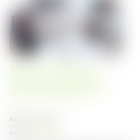
Réformer le CPF, booster
l'alternance... ce que prévoit
l'accord-cadre des partenaires
sociaux sur la formation
Publié le :
03/11/2021
Droit du travail - Salariés
Source :
www.capital.fr