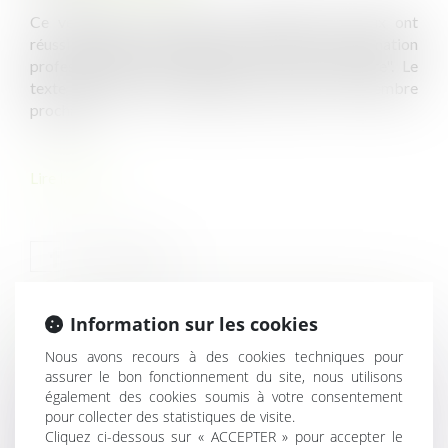
Ce vendredi 15 octobre, les partenaires sociaux ont
réussi à trouver une position commune sur la formation
professionnelle, pour aboutir à un "accord-cadre". Le
texte est ouvert aux signatures jusqu'au 15 novembre
prochain.
Lire la suite
Information sur les cookies
HISTORIQUE
Nous avons recours à des cookies techniques pour
assurer le bon fonctionnement du site, nous utilisons
Quels dommages-intérêts en cas de non-respect du Smic
également des cookies soumis à votre consentement
?
pour collecter des statistiques de visite.
Cliquez ci-dessous sur « ACCEPTER » pour accepter le
Pas de reprise des relations contractuelles si la durée du