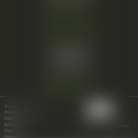
Nous localiser
Cabinet secondaire
15 cours du Palais
07000 PRIVAS
Tél :
06 61 57 18 86
Fax :
04 67 66 12 56
Nous localiser
Accueil
Présentation du cabinet
Expertises
Actualités
Plan du site
Mentions légales
Honoraires
Contact