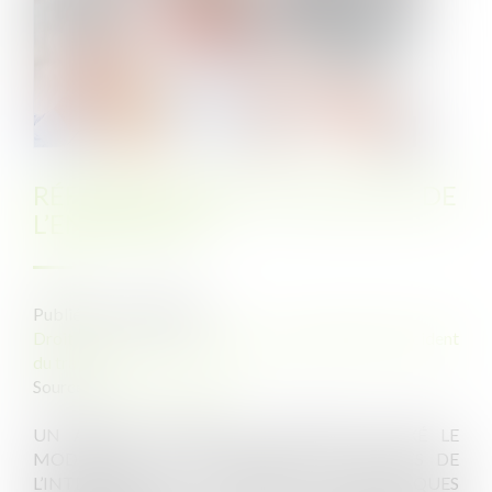
RÉFÉRENT SANTÉ ET SÉCURITÉ DE
L’ENTREPRISE
Publié le :
31/10/2023
Droit du travail - Employeurs
/
Responsabilité accident
du travail
Source :
efl.businesscomm.fr
UN ARRÊTÉ PUBLIÉ LE 17-10-2023 A FIXÉ LE
MODÈLE DE LA DÉCLARATION D'INTÉRÊTS DE
L’INTERVENANT EN PRÉVENTION DES RISQUES