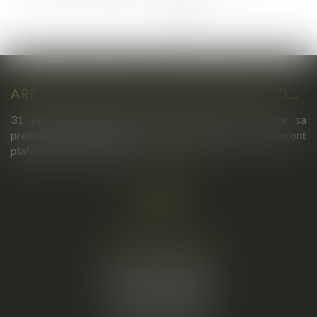
<<
<
55
56
57
58
59
60
61
>
>>
ARRÊTS DE TRAVAIL : UN DÉCRET PLAFONNE POUR LA PREMIÈRE FOIS LEUR DURÉE À PARTIR DU 1ER SEPTEMBRE 2026
31 jours maximum pour un premier arrêt, 62 pour sa
prolongation : dès septembre 2026, vos arrêts maladie seront
plafonnés comme jamais...
Lire la suite
Cabinet principal
34, rue de l’Aiguillerie
34000 MONTPELLIER
Tél :
06 61 57 18 86
Fax :
04 67 66 12 56