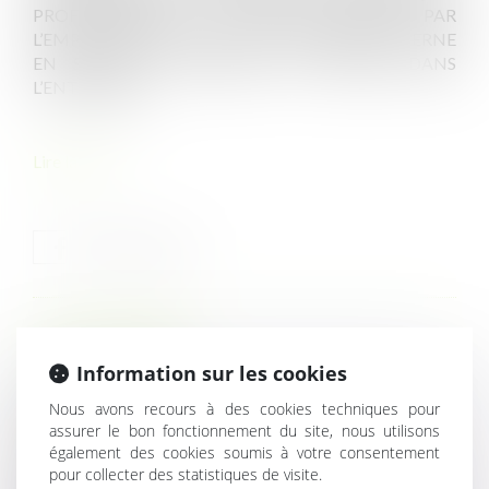
PROFESSIONNELS DU SPSTI DÉSIGNÉ PAR
L’EMPLOYEUR EN QUALITÉ DE RÉFÉRENT EXTERNE
EN SANTÉ ET SÉCURITÉ AU TRAVAIL DANS
L’ENTREPRISE...
Lire la suite
HISTORIQUE
Information sur les cookies
Fonctionnaires de catégorie B et C : les nouvelles règles
Nous avons recours à des cookies techniques pour
d'avancement et de nomination
assurer le bon fonctionnement du site, nous utilisons
RÉFÉRENT SANTÉ ET SÉCURITÉ DE L’ENTREPRISE
également des cookies soumis à votre consentement
pour collecter des statistiques de visite.
L’allégation de fraude dans la candidature n’exclut pas le