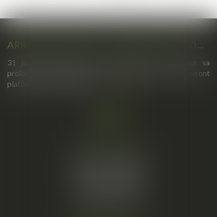
>
>>
ARRÊTS DE TRAVAIL : UN DÉCRET PLAFONNE POUR LA PREMIÈRE FOIS LEUR DURÉE À PARTIR DU 1ER SEPTEMBRE 2026
31 jours maximum pour un premier arrêt, 62 pour sa
prolongation : dès septembre 2026, vos arrêts maladie seront
plafonnés comme jamais...
Lire la suite
Cabinet principal
34, rue de l’Aiguillerie
34000 MONTPELLIER
Tél :
06 61 57 18 86
Fax :
04 67 66 12 56