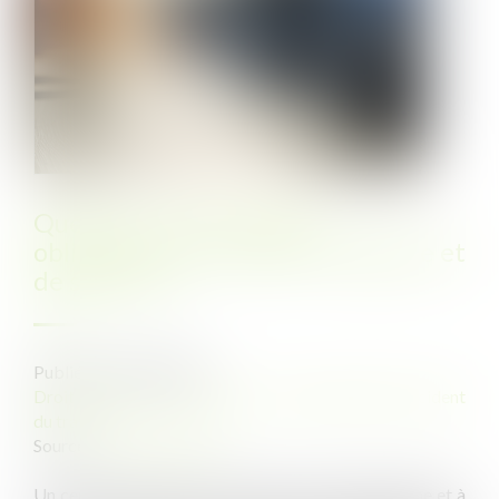
Quels sont les affichages
obligatoires en matière d’hygiène et
de sécurité ?
Publié le :
09/07/2024
Droit du travail - Employeurs
/
Responsabilité accident
du travail
Source :
www.legisocial.fr
Un certain nombre de documents relatifs à l’hygiène et à