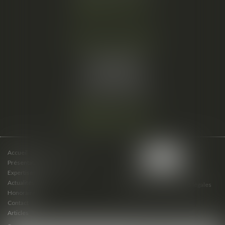
Nous localiser
Cabinet secondaire
15 cours du Palais
07000 PRIVAS
Tél :
06 61 57 18 86
Fax :
04 67 66 12 56
Nous localiser
Accueil
Présentation du cabinet
Expertises
Actualités
Plan du site
Mentions légales
Honoraires
Contact
Articles