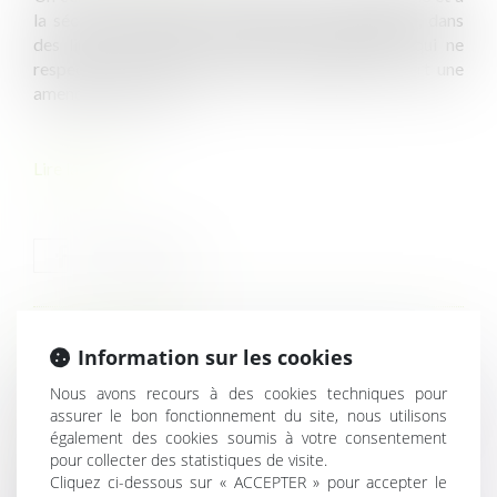
la sécurité doivent être affichés dans l’entreprise, dans
des lieux accessibles aux salariés. L’employeur qui ne
respecte pas cette obligation d’affichages encourt une
amende de 1 500 €...
Lire la suite
HISTORIQUE
Information sur les cookies
Nous avons recours à des cookies techniques pour
Salarié et député : quelles incidences pour l’employeur ?
assurer le bon fonctionnement du site, nous utilisons
Quels sont les affichages obligatoires en matière
également des cookies soumis à votre consentement
pour collecter des statistiques de visite.
d’hygiène et de sécurité ?
Cliquez ci-dessous sur « ACCEPTER » pour accepter le
Exonération des cotisations patronales en ZFRR