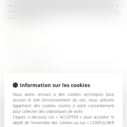
et de la Décentralisation, datée du 25 avril 2025, vise à
faciliter l’accès des professions foraines et circassiennes
au domaine public...
Lire la suite
HISTORIQUE
Information sur les cookies
Nous avons recours à des cookies techniques pour
Les taux 2025 des cotisations AT/MP sont enfin publiés !
assurer le bon fonctionnement du site, nous utilisons
Retard de paiement du salaire : un préjudice à démontrer
également des cookies soumis à votre consentement
pour collecter des statistiques de visite.
pour obtenir plus que les intérêts légaux
Cliquez ci-dessous sur « ACCEPTER » pour accepter le
Conduite d’engins et travaux à proximité de réseaux :
dépôt de l'ensemble des cookies ou sur « CONFIGURER
comment obtenir les autorisations correspondantes ?