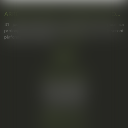
ARRÊTS DE TRAVAIL : UN DÉCRET PLAFONNE POUR LA PREMIÈRE FOIS LEUR DURÉE À PARTIR DU 1ER SEPTEMBRE 2026
31 jours maximum pour un premier arrêt, 62 pour sa
prolongation : dès septembre 2026, vos arrêts maladie seront
plafonnés comme jamais...
Lire la suite
Cabinet principal
34, rue de l’Aiguillerie
34000 MONTPELLIER
Tél :
06 61 57 18 86
Fax :
04 67 66 12 56
Nous localiser