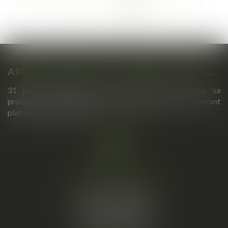
...
...
<<
<
61
62
63
64
65
66
67
>
>>
ARRÊTS DE TRAVAIL : UN DÉCRET PLAFONNE POUR LA PREMIÈRE FOIS LEUR DURÉE À PARTIR DU 1ER SEPTEMBRE 2026
31 jours maximum pour un premier arrêt, 62 pour sa
prolongation : dès septembre 2026, vos arrêts maladie seront
plafonnés comme jamais...
Lire la suite
Cabinet principal
34, rue de l’Aiguillerie
34000 MONTPELLIER
Tél :
06 61 57 18 86