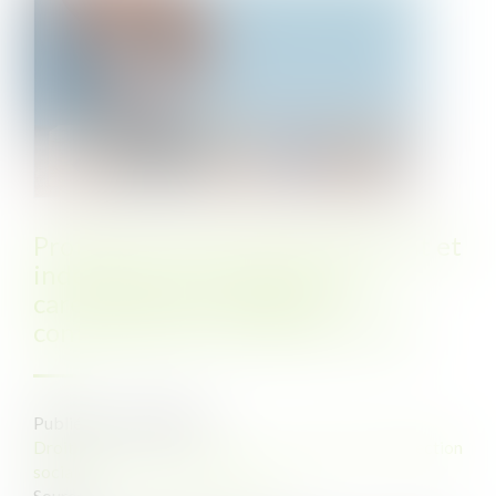
Protection contre le licenciement et
indemnités journalières sans
carence pour les salariées
confrontées à une fausse couche
Publié le :
17/07/2023
Droit du travail - Employeurs
/
Droit de la protection
sociale
Source :
www.lemag-juridique.com