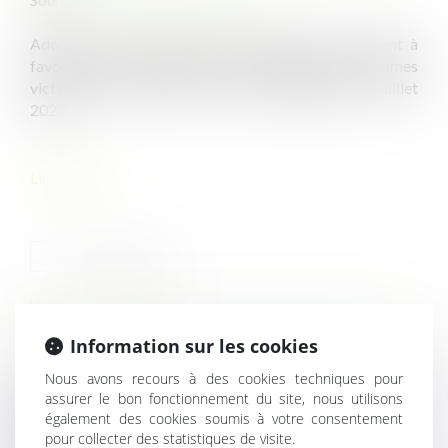
Adoptée par le Sénat le 29 juin dernier, la loi visant à
favoriser l'accompagnement psychologique des femmes
victimes de fausse couche a été promulguée le 7 juillet
2023...
Lire la suite
HISTORIQUE
Information sur les cookies
Nous avons recours à des cookies techniques pour
Sanction disciplinaire : entrée en vigueur d’une exclusion
assurer le bon fonctionnement du site, nous utilisons
temporaire en cours d’arrêt maladie
également des cookies soumis à votre consentement
pour collecter des statistiques de visite.
Quel suivi médical pour un salarié multi-employeurs ?