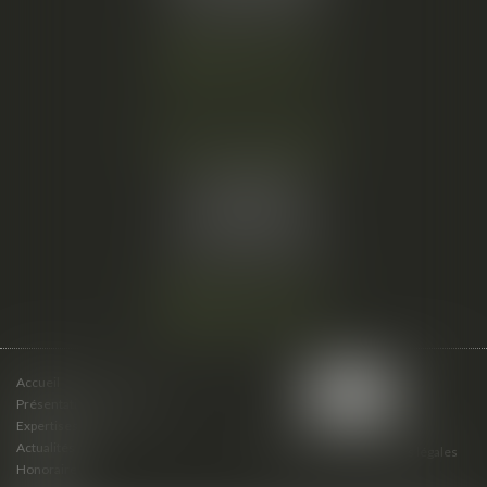
Fax :
04 67 66 12 56
Nous localiser
Cabinet secondaire
15 cours du Palais
07000 PRIVAS
Tél :
06 61 57 18 86
Fax :
04 67 66 12 56
Nous localiser
Accueil
Présentation du cabinet
Expertises
Actualités
Plan du site
Mentions légales
Honoraires