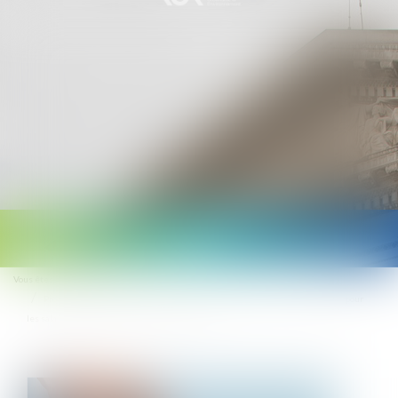
Ouvrir
le
Vous êtes ici :
Accueil
menu
Protection contre le licenciement et indemnités journalières sans carence pour
les salariées confrontées à une fausse couche