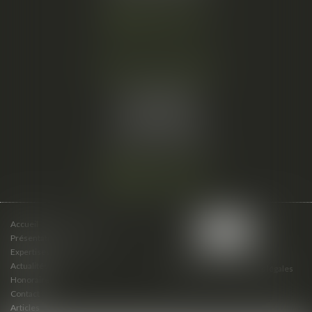
Nous localiser
Cabinet secondaire
15 cours du Palais
07000 PRIVAS
Tél :
06 61 57 18 86
Fax :
04 67 66 12 56
Nous localiser
Accueil
Présentation du cabinet
Expertises
Actualités
Plan du site
Mentions légales
Honoraires
Contact
Articles