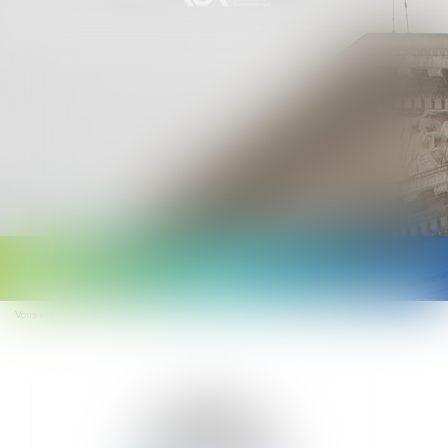
Ouvrir
le
Vous êtes ici :
Accueil
Propositions de lois sur lois de financement sécurité sociale
menu