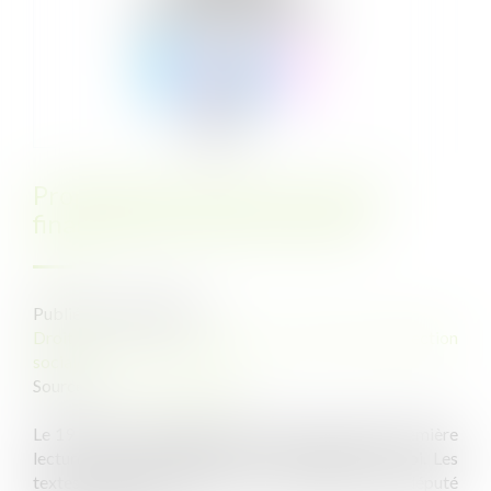
Propositions de lois sur lois de
financement sécurité sociale
Publié le :
02/09/2021
Droit du travail - Employeurs
/
Droit de la protection
sociale
Source :
www.vie-publique.fr
Le 19 juillet, l'Assemblée nationale a adopté en première
lecture, avec modifications, les propositions de loi. Les
textes avaient été déposés le 4 mai 2021 par le député