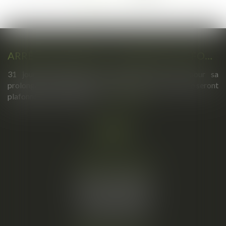
...
113
>
>>
ARRÊTS DE TRAVAIL : UN DÉCRET PLAFONNE POUR LA PREMIÈRE FOIS LEUR DURÉE À PARTIR DU 1ER SEPTEMBRE 2026
31 jours maximum pour un premier arrêt, 62 pour sa
prolongation : dès septembre 2026, vos arrêts maladie seront
plafonnés comme jamais...
Lire la suite
Cabinet principal
34, rue de l’Aiguillerie
34000 MONTPELLIER
Tél :
06 61 57 18 86
Fax :
04 67 66 12 56