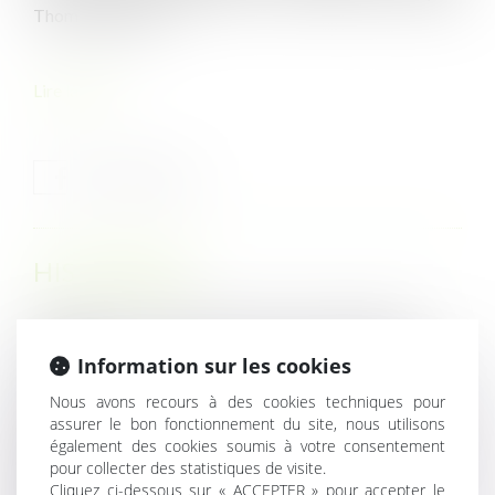
Thomas Mesnier...
Lire la suite
HISTORIQUE
Pass sanitaire : nouvelles précisions du ministère du
Travail
Information sur les cookies
Gestion du domaine public : les sanctions en cas de non-
Nous avons recours à des cookies techniques pour
respect de la procédure d'autorisation d'occupation du
assurer le bon fonctionnement du site, nous utilisons
domaine public
également des cookies soumis à votre consentement
Revendication d'une classification supérieure : le salarié
pour collecter des statistiques de visite.
doit remplir toutes les conditions posées par la
Cliquez ci-dessous sur « ACCEPTER » pour accepter le