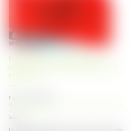
Prévention du risque chaleur et
canicule : de nouvelles règles au 1er
juillet 2025
Publié le :
30/06/2025
Droit du travail - Employeurs
/
Droit de la protection
sociale
Source :
www.qiiro.eu
Un décret et un arrêté sont venus fixer de nouvelles