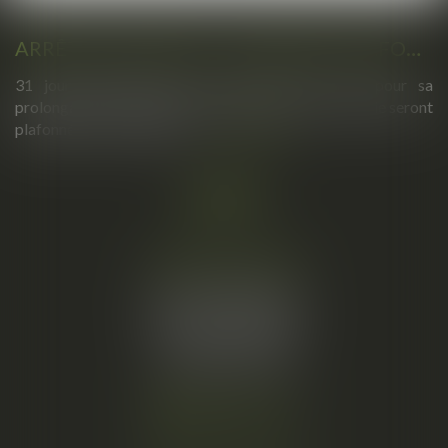
ARRÊTS DE TRAVAIL : UN DÉCRET PLAFONNE POUR LA PREMIÈRE FOIS LEUR DURÉE À PARTIR DU 1ER SEPTEMBRE 2026
31 jours maximum pour un premier arrêt, 62 pour sa
prolongation : dès septembre 2026, vos arrêts maladie seront
plafonnés comme jamais...
Lire la suite
Cabinet principal
34, rue de l’Aiguillerie
34000 MONTPELLIER
Tél :
06 61 57 18 86
Fax :
04 67 66 12 56
Nous localiser