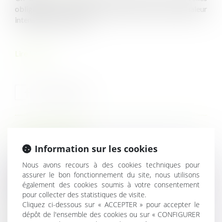
obligations concernant la prévention du risque de chaleur
intense et de canicule...
Lire la suite
HISTORIQUE
Information sur les cookies
Actions gratuites annulées après transfert de contrat :
Nous avons recours à des cookies techniques pour
pas d’indemnisation sans preuve de fraude
assurer le bon fonctionnement du site, nous utilisons
Certains datacenters pourront être qualifiés de « projets
également des cookies soumis à votre consentement
pour collecter des statistiques de visite.
d’intérêt national majeur »
Cliquez ci-dessous sur « ACCEPTER » pour accepter le
Prévention du risque chaleur et canicule : de nouvelles
dépôt de l'ensemble des cookies ou sur « CONFIGURER
règles au 1er juillet 2025