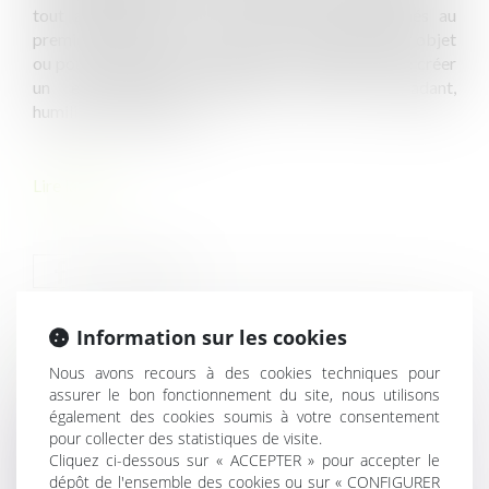
tout agissement lié à l'un des motifs mentionnés au
premier alinéa subi par une personne et ayant pour objet
ou pour effet de porter atteinte à sa dignité ou de créer
un environnement intimidant, hostile, dégradant,
humiliant ou offensant...
Lire la suite
Information sur les cookies
HISTORIQUE
Nous avons recours à des cookies techniques pour
assurer le bon fonctionnement du site, nous utilisons
également des cookies soumis à votre consentement
Le passeport prévention devrait être opérationnel en
pour collecter des statistiques de visite.
2025
Cliquez ci-dessous sur « ACCEPTER » pour accepter le
Indemnité de départ à la retraite : clarification des
dépôt de l'ensemble des cookies ou sur « CONFIGURER