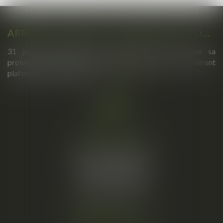
ARRÊTS DE TRAVAIL : UN DÉCRET PLAFONNE POUR LA PREMIÈRE FOIS LEUR DURÉE À PARTIR DU 1ER SEPTEMBRE 2026
31 jours maximum pour un premier arrêt, 62 pour sa
prolongation : dès septembre 2026, vos arrêts maladie seront
plafonnés comme jamais...
Lire la suite
Cabinet principal
34, rue de l’Aiguillerie
34000 MONTPELLIER
Tél :
06 61 57 18 86
Fax :
04 67 66 12 56
Nous localiser