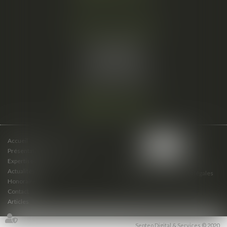
Cabinet secondaire
15 cours du Palais
07000 PRIVAS
Tél :
06 61 57 18 86
Fax :
04 67 66 12 56
Nous localiser
Accueil
Présentation du cabinet
Expertises
Actualités
Plan du site
Mentions légales
Honoraires
Contact
Articles
Septeo Digital & Services © 2020