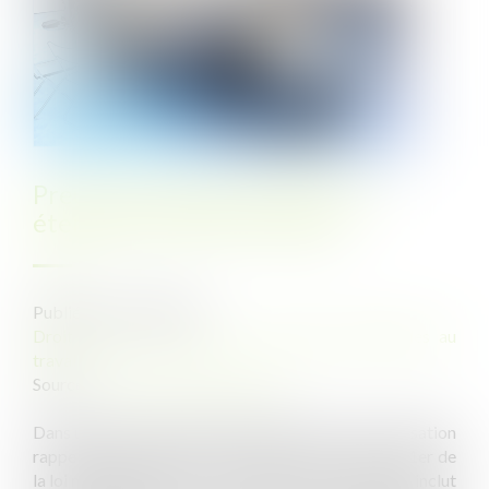
Preuve de la discrimination et
étendue de l’office du juge
Publié le :
25/11/2024
Droit du travail - Salariés
/
Relation individuelles au
travail
Source :
www.lemag-juridique.com
Dans un arrêt du 14 novembre 2024, la Cour de cassation
rappelle qu’en application de l’alinéa 3 de l'article 1er de
la loi n°2008-496 du 27 mai 2008, la discrimination inclut