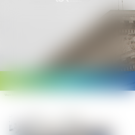
Ouvrir
le
Vous êtes ici :
Accueil
Preuve de la discrimination et étendue de l’office du juge
menu