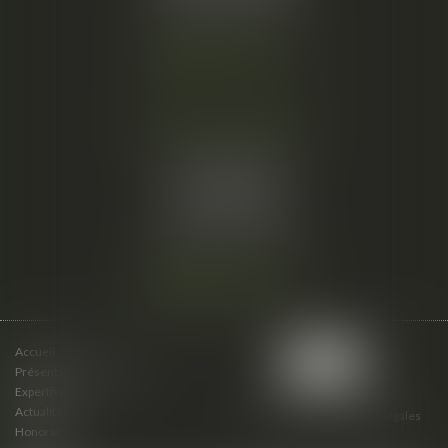
Fax :
04 67 66 12 56
Nous localiser
Cabinet secondaire
15 cours du Palais
07000 PRIVAS
Tél :
06 61 57 18 86
Fax :
04 67 66 12 56
Nous localiser
Accueil
Présentation du cabinet
Expertises
Actualités
Plan du site
Mentions légales
Honoraires