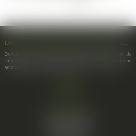
...
...
<<
<
64
65
66
67
68
69
70
>
>>
DSN : UNE RÉGULARISATION POSSIBLE EN CAS D’ANOMALIES PERSISTANTES
Depuis le mois de juillet, l’Urssaf peut émettre une DSN de
substitution. Ce nouveau mécanisme intervient lorsqu’une
anomalies persiste malgré les relances...
Lire la suite
Cabinet principal
34, rue de l’Aiguillerie
34000 MONTPELLIER
Tél :
06 61 57 18 86