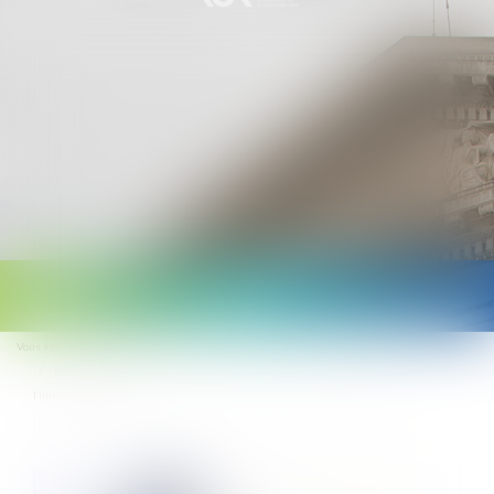
Ouvrir
le
Vous êtes ici :
Accueil
menu
PLU : implantation en limite séparative et conditions d’éclairement de
l’immeuble de voisin