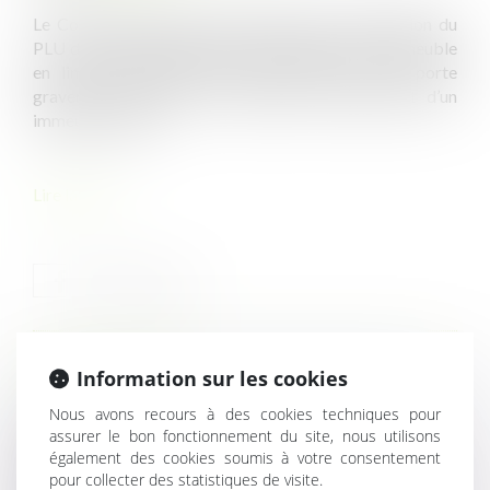
Le Conseil d’État précise la portée de la disposition du
PLU de Paris selon laquelle l’implantation d’un immeuble
en limite séparative peut être refusée si elle porte
gravement atteinte aux conditions d’éclairement d’un
immeuble voisin...
Lire la suite
HISTORIQUE
Information sur les cookies
Nous avons recours à des cookies techniques pour
Provision et appréciation du caractère sérieusement
assurer le bon fonctionnement du site, nous utilisons
contestable
également des cookies soumis à votre consentement
pour collecter des statistiques de visite.
Police de la publicité : transfert du Maire au Président de