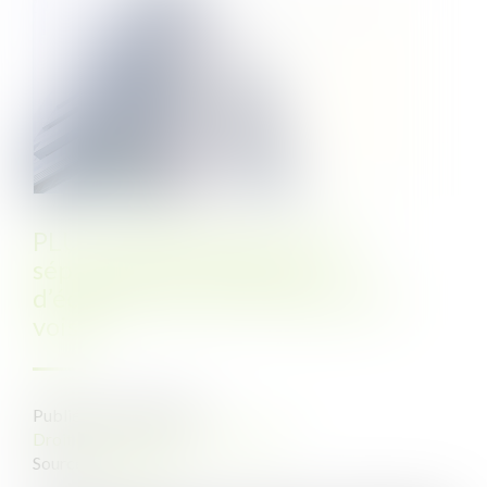
PLU : implantation en limite
séparative et conditions
d’éclairement de l’immeuble de
voisin
Publié le :
09/06/2023
Droit public
/
Droit de l'urbanisme
Source :
www.efl.fr