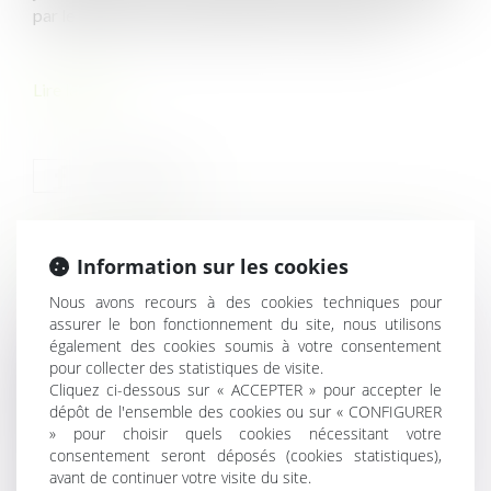
par le BOSS en novembre 2024 sont confirmées...
Lire la suite
Information sur les cookies
HISTORIQUE
Nous avons recours à des cookies techniques pour
assurer le bon fonctionnement du site, nous utilisons
Cotisations sociales : quels taux au 1er janvier 2025 ?
également des cookies soumis à votre consentement
Installer une roulotte ou un mobil-home sur son terrain
pour collecter des statistiques de visite.
Règlement intérieur : quelles clauses relatives à
Cliquez ci-dessous sur « ACCEPTER » pour accepter le
l’apparence physique peuvent être introduites ?
dépôt de l'ensemble des cookies ou sur « CONFIGURER
» pour choisir quels cookies nécessitant votre
Marchés publics : la dispense de publicité est prolongée
consentement seront déposés (cookies statistiques),
jusqu’à fin 2025
avant de continuer votre visite du site.
Harcèlement moral : une évaluation globale des faits