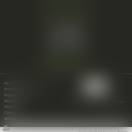
Cabinet secondaire
15 cours du Palais
07000 PRIVAS
Tél :
06 61 57 18 86
Fax :
04 67 66 12 56
Nous localiser
Accueil
Présentation du cabinet
Expertises
Actualités
Plan du site
Mentions légales
Honoraires
Contact
Articles