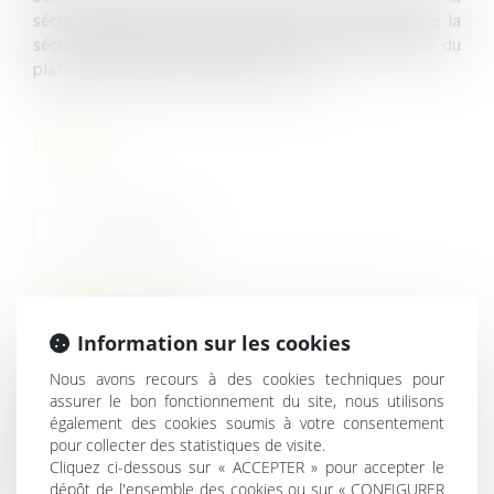
sécurité sociale, le projet de loi de financement de la
sécurité sociale pour 2023 est basé sur une hausse du
plafond de la sécurité sociale de 6,9 %...
Lire la suite
HISTORIQUE
Information sur les cookies
Nous avons recours à des cookies techniques pour
Un temps partiel ne doit pas se transformer en temps
assurer le bon fonctionnement du site, nous utilisons
complet !
également des cookies soumis à votre consentement
Les indicateurs permettant de procéder au bilan de
pour collecter des statistiques de visite.
l’application du PLU doivent figurer dans le plan
Cliquez ci-dessous sur « ACCEPTER » pour accepter le
Le plafond de la sécurité sociale devrait augmenter de
dépôt de l'ensemble des cookies ou sur « CONFIGURER