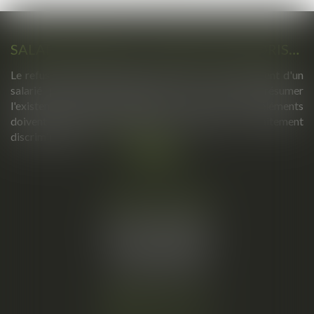
SALARIÉ PROTÉGÉ : UN REFUS D'AUTORISATION DE LICENCIEMENT NE SUFFIT PAS À PRÉSUMER UNE DISCRIMINATION SYNDICALE
Le refus par l'administration d'autoriser le licenciement d'un
salarié protégé ne permet pas, à lui seul, de présumer
l'existence d'une discrimination syndicale. D'autres éléments
doivent être apportés pour laisser supposer un traitement
discriminatoire...
Lire la suite
Cabinet principal
34, rue de l’Aiguillerie
34000 MONTPELLIER
Tél :
06 61 57 18 86
Fax :
04 67 66 12 56
Nous localiser