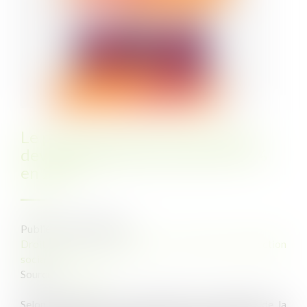
Le plafond de la sécurité sociale
devrait augmenter de près de 7 %
en 2023
Publié le :
06/10/2022
Droit du travail - Employeurs
/
Droit de la protection
sociale
Source :
www.efl.fr
Selon le rapport de la commission des comptes de la