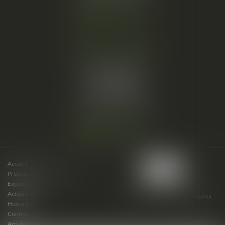
Nous localiser
Cabinet secondaire
15 cours du Palais
07000 PRIVAS
Tél :
06 61 57 18 86
Fax :
04 67 66 12 56
Nous localiser
Accueil
Présentation du cabinet
Expertises
Actualités
Plan du site
Mentions légales
Honoraires
Contact
Articles