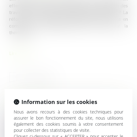
effective et une juste compensation de l'exposition des
travailleurs aux facteurs de risques professionnels ? La
réforme des retraites, supposée améliorer la "prise en
compte de la pénibilité", relance le débat sur la
thématique...
Lire la suite
Information sur les cookies
HISTORIQUE
Nous avons recours à des cookies techniques pour
assurer le bon fonctionnement du site, nous utilisons
Accident du travail ou de trajet causé par un tiers :
également des cookies soumis à votre consentement
pourquoi faut-il le déclarer ?
pour collecter des statistiques de visite.
Expropriation d’un bien situé en ZAC et date de
Cliquez ci-dessous sur « ACCEPTER » pour accepter le