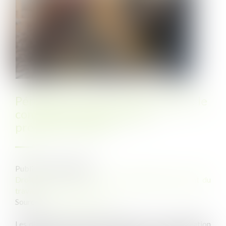
Pénibilité, usure professionnelle : le
compte professionnel de
prévention (C2P)
Publié le :
28/04/2023
Droit du travail - Salariés
/
Responsabilité accident du
travail
Source :
www.juritravail.com
Les dispositifs en place permettent-ils une considération