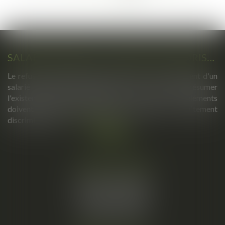
>
>>
SALARIÉ PROTÉGÉ : UN REFUS D'AUTORISATION DE LICENCIEMENT NE SUFFIT PAS À PRÉSUMER UNE DISCRIMINATION SYNDICALE
Le refus par l'administration d'autoriser le licenciement d'un
salarié protégé ne permet pas, à lui seul, de présumer
l'existence d'une discrimination syndicale. D'autres éléments
doivent être apportés pour laisser supposer un traitement
discriminatoire...
Lire la suite
Cabinet principal
34, rue de l’Aiguillerie
34000 MONTPELLIER
Tél :
06 61 57 18 86
Fax :
04 67 66 12 56