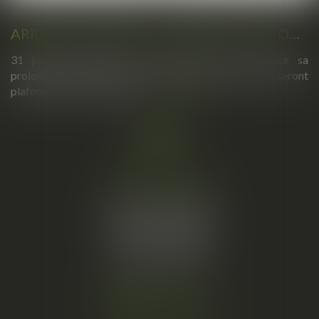
ARRÊTS DE TRAVAIL : UN DÉCRET PLAFONNE POUR LA PREMIÈRE FOIS LEUR DURÉE À PARTIR DU 1ER SEPTEMBRE 2026
31 jours maximum pour un premier arrêt, 62 pour sa
prolongation : dès septembre 2026, vos arrêts maladie seront
plafonnés comme jamais...
Lire la suite
Cabinet principal
34, rue de l’Aiguillerie
34000 MONTPELLIER
Tél :
06 61 57 18 86
Fax :
04 67 66 12 56
Nous localiser