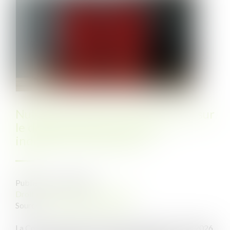
Nullité du bail commercial conclu sur
le domaine public et droit à
indemnité d’occupation
Publié le :
11/06/2026
Droit public
/
(NPU) Domanialité
Source :
www.lemag-juridique.com
La Cour de cassation, dans un arrêt rendu le 21 mai 2026,