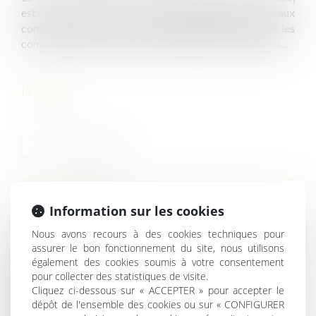
est venue préciser le régime applicable aux baux
commerciaux conclus sur le domaine public ainsi que les
conséquences restitutoires attachées à leur annulation...
Lire la suite
HISTORIQUE
Information sur les cookies
Nous avons recours à des cookies techniques pour
Un employeur peut-il licencier une salariée qui ne lui a pas
assurer le bon fonctionnement du site, nous utilisons
indiqué qu'elle était enceinte ?
également des cookies soumis à votre consentement
pour collecter des statistiques de visite.
Rupture conventionnelle : ce qui change au 1er
Cliquez ci-dessous sur « ACCEPTER » pour accepter le
septembre 2026
dépôt de l'ensemble des cookies ou sur « CONFIGURER
Loi de simplification de la vie économique : commande