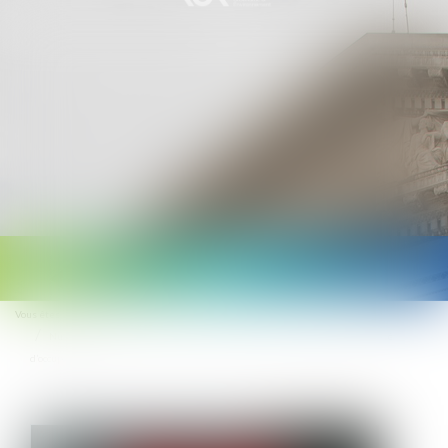
Ouvrir
le
Vous êtes ici :
Accueil
menu
Nullité du bail commercial conclu sur le domaine public et droit à indemnité
d’occupation