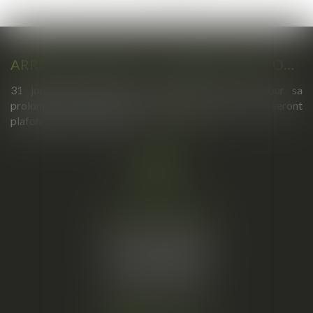
>
>>
ARRÊTS DE TRAVAIL : UN DÉCRET PLAFONNE POUR LA PREMIÈRE FOIS LEUR DURÉE À PARTIR DU 1ER SEPTEMBRE 2026
31 jours maximum pour un premier arrêt, 62 pour sa
prolongation : dès septembre 2026, vos arrêts maladie seront
plafonnés comme jamais...
Lire la suite
Cabinet principal
34, rue de l’Aiguillerie
34000 MONTPELLIER
Tél :
06 61 57 18 86
Fax :
04 67 66 12 56