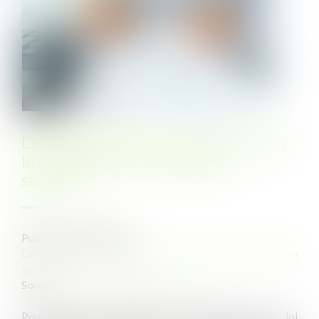
De nouvelles mesures pour faciliter
le déploiement de l'épargne
salariale
Publié le :
07/09/2022
Droit du travail - Employeurs
/
Droit de la protection
sociale
Source :
www.editions-legislatives.fr
Pour faciliter la diffusion de l'intéressement, la loi