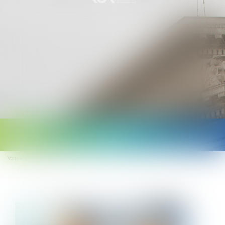
Ouvrir
le
Vous êtes ici :
Accueil
menu
De nouvelles mesures pour faciliter le déploiement de l'épargne salariale