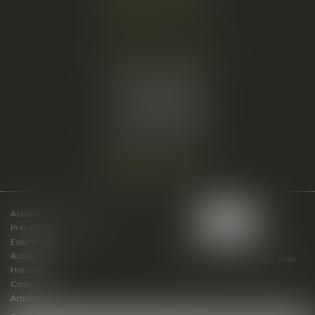
Nous localiser
Cabinet secondaire
15 cours du Palais
07000 PRIVAS
Tél :
06 61 57 18 86
Fax :
04 67 66 12 56
Nous localiser
Accueil
Présentation du cabinet
Expertises
Actualités
Plan du site
Mentions légales
Honoraires
Contact
Articles