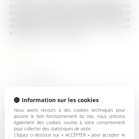
portant mesures d'urgence pour la protection du pouvoir
d'achat prévoit plusieurs mesures, parmi lesquelles le
relèvement de la durée maximale de l'intéressement et
l'élargissement de la mise en place par DUE aux
entreprises de moins de 50 salariés...
Lire la suite
Information sur les cookies
HISTORIQUE
Nous avons recours à des cookies techniques pour
assurer le bon fonctionnement du site, nous utilisons
Caractéristiques du CDI : le contrat de travail à durée
également des cookies soumis à votre consentement
indéterminée
pour collecter des statistiques de visite.
Cliquez ci-dessous sur « ACCEPTER » pour accepter le
De nouvelles mesures pour faciliter le déploiement de