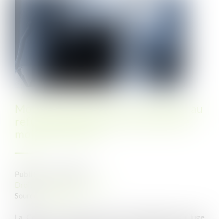
Motif du licenciement consécutif au
refus d’application d’un accord de
mobilité interne
Publié le :
19/01/2021
Droit du travail - Employeurs
Source :
www.efl.fr
La Cour de cassation décide qu’il appartient au juge