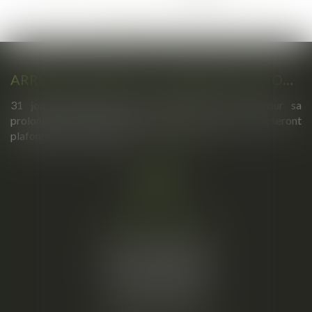
...
128
>
>>
ARRÊTS DE TRAVAIL : UN DÉCRET PLAFONNE POUR LA PREMIÈRE FOIS LEUR DURÉE À PARTIR DU 1ER SEPTEMBRE 2026
31 jours maximum pour un premier arrêt, 62 pour sa
prolongation : dès septembre 2026, vos arrêts maladie seront
plafonnés comme jamais...
Lire la suite
Cabinet principal
34, rue de l’Aiguillerie
34000 MONTPELLIER
Tél :
06 61 57 18 86
Fax :
04 67 66 12 56