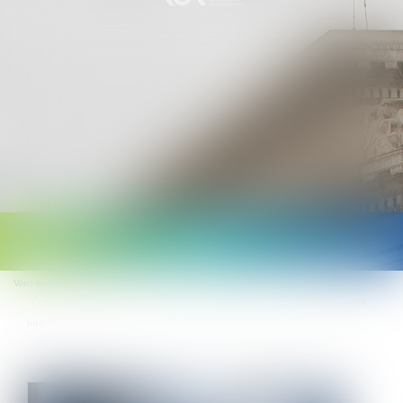
Ouvrir
le
Vous êtes ici :
Accueil
menu
Motif du licenciement consécutif au refus d’application d’un accord de mobilité
interne