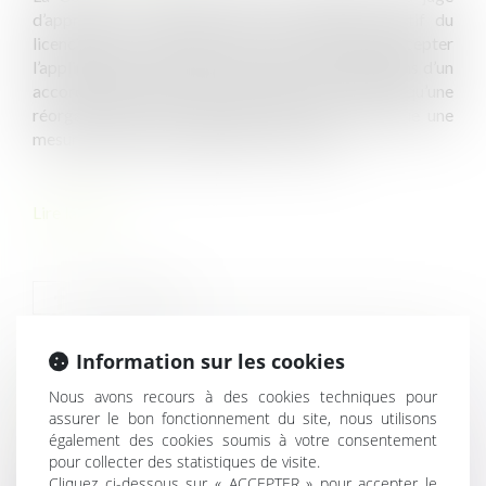
d’apprécier le caractère réel et sérieux du motif du
licenciement consécutif au refus par le salarié d’accepter
l’application à son contrat de travail des stipulations d’un
accord de mobilité interne, après avoir confirmé qu’une
réorganisation sans réduction d’effectifs constitue une
mesure collective d’organisation courante...
Lire la suite
Information sur les cookies
HISTORIQUE
Nous avons recours à des cookies techniques pour
assurer le bon fonctionnement du site, nous utilisons
également des cookies soumis à votre consentement
Motif du licenciement consécutif au refus d’application
pour collecter des statistiques de visite.
d’un accord de mobilité interne
Cliquez ci-dessous sur « ACCEPTER » pour accepter le