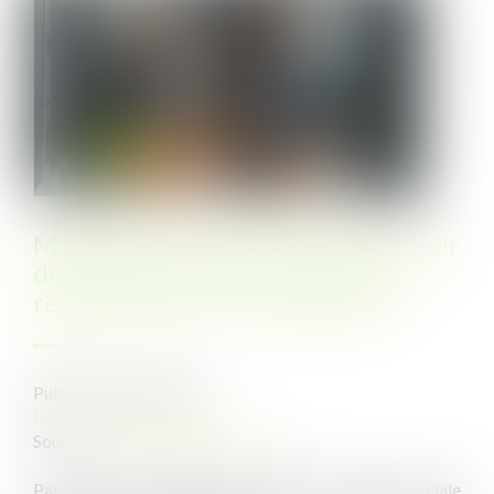
Maladie pendant les congés : la Cour
de cassation consacre le droit au
report des jours de congé payé
Publié le :
22/09/2025
Droit du travail - Salariés
Source :
www.lemag-juridique.com
Par un arrêt du 10 septembre 2025, la chambre sociale