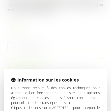
de la Cour de cassation a opéré en un revirement majeur
en matière de congés payés...
Lire la suite
HISTORIQUE
Information sur les cookies
Licenciement économique : la notion de groupe de
reclassement subordonnée à l’existence d’un contrôle
Nous avons recours à des cookies techniques pour
effectif
assurer le bon fonctionnement du site, nous utilisons
Garantie décennale : précisions sur l’interruption du délai
également des cookies soumis à votre consentement
pour collecter des statistiques de visite.
par des travaux de reprise
Cliquez ci-dessous sur « ACCEPTER » pour accepter le
Quand anticiper sauve un projet : l’effet cristallisateur du