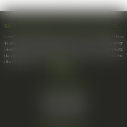
>>
SALARIÉ PROTÉGÉ : UN REFUS D'AUTORISATION DE LICENCIEMENT NE SUFFIT PAS À PRÉSUMER UNE DISCRIMINATION SYNDICALE
Le refus par l'administration d'autoriser le licenciement d'un
salarié protégé ne permet pas, à lui seul, de présumer
l'existence d'une discrimination syndicale. D'autres éléments
doivent être apportés pour laisser supposer un traitement
discriminatoire...
Lire la suite
Cabinet principal
34, rue de l’Aiguillerie
34000 MONTPELLIER
Tél :
06 61 57 18 86
Fax :
04 67 66 12 56