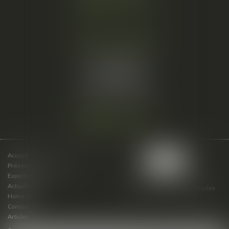
Nous localiser
Cabinet secondaire
15 cours du Palais
07000 PRIVAS
Tél :
06 61 57 18 86
Fax :
04 67 66 12 56
Nous localiser
Accueil
Présentation du cabinet
Expertises
Actualités
Plan du site
Mentions légales
Honoraires
Contact
Articles