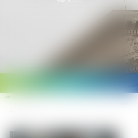
Ouvrir
le
Vous êtes ici :
Accueil
menu
Maladie pendant les congés : la Cour de cassation consacre le droit au report des
jours de congé payé