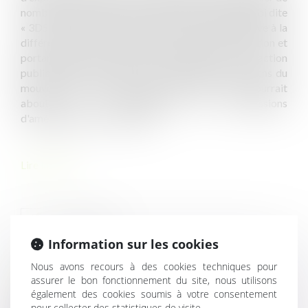
nombreux risques sur les acteurs. L'article 97 de la loi dite
« 3DS » (loi n° 2022-217 du 21 février 2022 relative à la
différenciation, la décentralisation, la déconcentration et
portant diverses mesures de simplification de l'action
publique locale) marque un nouveau pas dans le sens du
mouvement à l'œuvre depuis vingt ans et qui pourrait
aboutir à la suppression des commissions
d'aménagement commercial.
Lire la suite
Information sur les cookies
Nous avons recours à des cookies techniques pour
HISTORIQUE
assurer le bon fonctionnement du site, nous utilisons
également des cookies soumis à votre consentement
pour collecter des statistiques de visite.