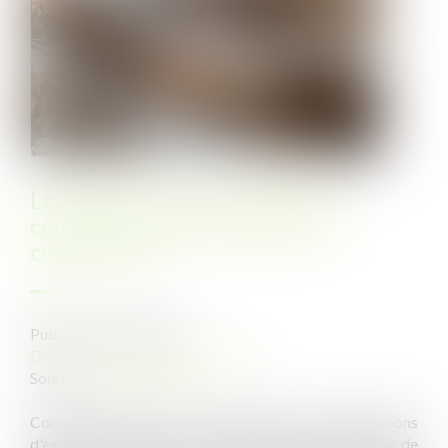
Loi 3DS : la fin annoncée des
commissions d'aménagement
commercial ?
Publié le :
16/06/2022
Droit public
/
Droit de l'urbanisme
Source :
www.lemoniteur.fr
Confier l'instruction et la délivrance des autorisations
d'exploitation commerciale à l'échelon local fait peser de