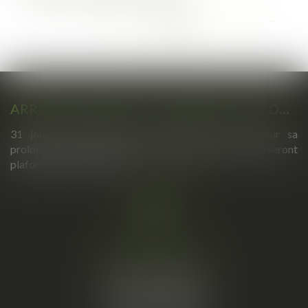
...
...
<<
<
87
88
89
90
91
92
93
>
>>
ARRÊTS DE TRAVAIL : UN DÉCRET PLAFONNE POUR LA PREMIÈRE FOIS LEUR DURÉE À PARTIR DU 1ER SEPTEMBRE 2026
31 jours maximum pour un premier arrêt, 62 pour sa
prolongation : dès septembre 2026, vos arrêts maladie seront
plafonnés comme jamais...
Lire la suite
Cabinet principal
34, rue de l’Aiguillerie
34000 MONTPELLIER