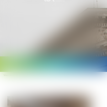
Ouvrir
le
Vous êtes ici :
Accueil
menu
Loi 3DS : la fin annoncée des commissions d'aménagement commercial ?