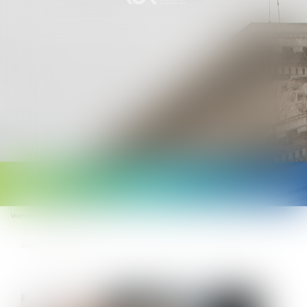
Ouvrir
le
Vous êtes ici :
Accueil
menu
Licenciement pour absence prolongée : interdit si l’origine de l’absence est
imputable à l’employeur