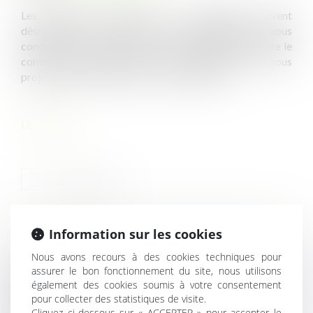
Les absences répétées ou prolongées peuvent
désorganiser la bonne marche de l’entreprise et vous
conduire à vous interroger sur la possibilité de rompre le
contrat de travail afin de vous organiser et de vous
projeter dans le temps avec un autre salarié...
Lire la suite
Information sur les cookies
HISTORIQUE
Nous avons recours à des cookies techniques pour
assurer le bon fonctionnement du site, nous utilisons
Infographie : Quelles sont les compétences de la région ?
également des cookies soumis à votre consentement
Attribution d’actions et restitution des cotisations
pour collecter des statistiques de visite.
sociales : quel régime ?
Cliquez ci-dessous sur « ACCEPTER » pour accepter le