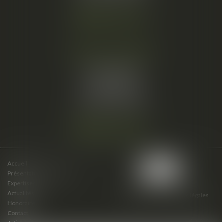
Nous localiser
Cabinet secondaire
15 cours du Palais
07000 PRIVAS
Tél :
06 61 57 18 86
Fax :
04 67 66 12 56
Nous localiser
Accueil
Présentation du cabinet
Expertises
Actualités
Plan du site
Mentions légales
Honoraires
Contact