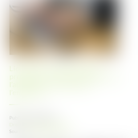
Licenciement pour absence
prolongée : interdit si l’origine de
l’absence est imputable à
l’employeur
Publié le :
08/06/2021
Droit du travail - Employeurs
Source :
www.editions-tissot.fr