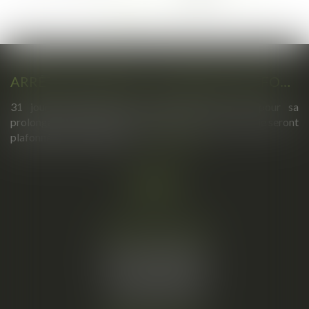
...
118
>
>>
ARRÊTS DE TRAVAIL : UN DÉCRET PLAFONNE POUR LA PREMIÈRE FOIS LEUR DURÉE À PARTIR DU 1ER SEPTEMBRE 2026
31 jours maximum pour un premier arrêt, 62 pour sa
prolongation : dès septembre 2026, vos arrêts maladie seront
plafonnés comme jamais...
Lire la suite
Cabinet principal
34, rue de l’Aiguillerie
34000 MONTPELLIER
Tél :
06 61 57 18 86
Fax :
04 67 66 12 56