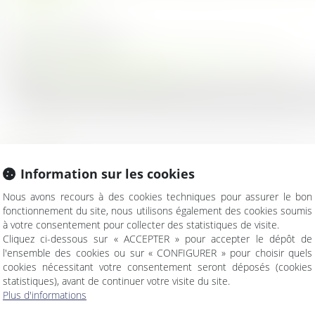
Publié le :
09/12/2024
Droit du travail - Salariés
/
Relation individuelles au travail
Source :
www.lemag-juridique.com
La Cour de cassation a récemment rappelé qu’en application des
licenciement du conseiller du salarié ne peut intervenir qu'après a
Lire la suite
Information sur les cookies
Nous avons recours à des cookies techniques pour assurer le bon
fonctionnement du site, nous utilisons également des cookies soumis
à votre consentement pour collecter des statistiques de visite.
Cliquez ci-dessous sur « ACCEPTER » pour accepter le dépôt de
l'ensemble des cookies ou sur « CONFIGURER » pour choisir quels
cookies nécessitant votre consentement seront déposés (cookies
statistiques), avant de continuer votre visite du site.
Plus d'informations