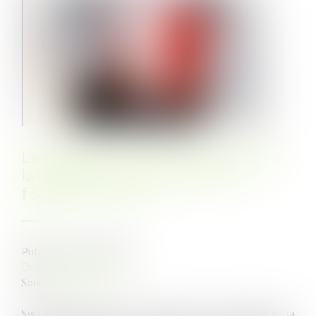
L’employeur ne peut pas demander
la nullité d’une convention de
forfait en heures
Publié le :
16/05/2022
Droit du travail - Salariés
Source :
www.efl.fr
Seul le salarié peut se prévaloir de la nullité de la