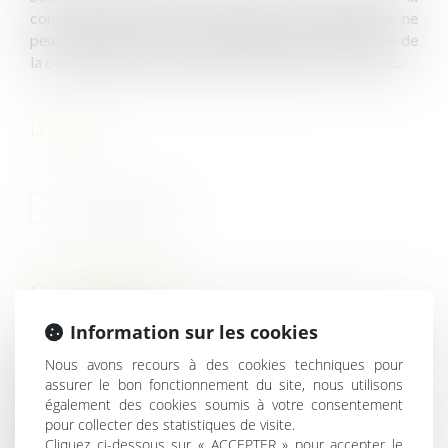
convention de forfait en heures. Ainsi, l’employeur ne
peut pas opposer au salarié l’irrégularité d’une clause de
la convention de forfait en heures que celui-ci invoque...
Lire la suite
HISTORIQUE
Information sur les cookies
Les paillottes de plage sont-elles interdites dans la bande
Nous avons recours à des cookies techniques pour
des 100 mètres et dans les espaces remarquables du
assurer le bon fonctionnement du site, nous utilisons
littoral ?
également des cookies soumis à votre consentement
Normes imposées à l'employeur : le CSE doit quand
pour collecter des statistiques de visite.
même être consulté
Cliquez ci-dessous sur « ACCEPTER » pour accepter le