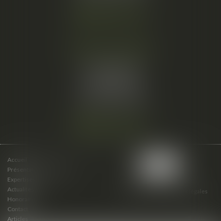
Nous localiser
Cabinet secondaire
15 cours du Palais
07000 PRIVAS
Tél :
06 61 57 18 86
Fax :
04 67 66 12 56
Nous localiser
Accueil
Présentation du cabinet
Expertises
Actualités
Plan du site
Mentions légales
Honoraires
Contact
Articles