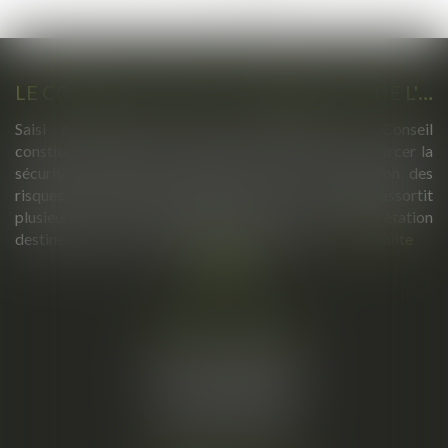
>
>>
LE CONSEIL CONSTITUTIONNEL VALIDE L'ESSENTIEL DE LA LOI RENFORÇANT LA SÉCURITÉ SOUS RÉSERVE DE GARANTIES
Saisi de plusieurs recours parlementaires, le Conseil
constitutionnel s'est prononcé sur la loi visant à renforcer la
sécurité, la rétention administrative et la prévention des
risques d'attentat. S'il valide l'essentiel du texte, il assortit
plusieurs de ses dispositions de réserves d'interprétation
destinées à garantir le respect des libertés...
Lire la suite
Cabinet principal
34, rue de l’Aiguillerie
34000 MONTPELLIER
Tél :
06 61 57 18 86
Fax :
04 67 66 12 56