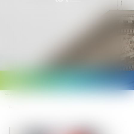
Ouvrir
le
Vous êtes ici :
Accueil
menu
L’employeur ne peut pas demander la nullité d’une convention de forfait en
heures