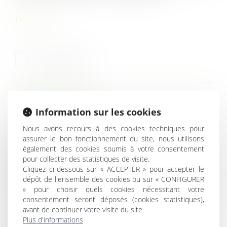
Lire la suite
HISTORIQUE
Information sur les cookies
Cotisations sociales : quels taux au 1er janvier 2025 ?
Nous avons recours à des cookies techniques pour
assurer le bon fonctionnement du site, nous utilisons
Installer une roulotte ou un mobil-home sur son terrain
également des cookies soumis à votre consentement
Règlement intérieur : quelles clauses relatives à
pour collecter des statistiques de visite.
l’apparence physique peuvent être introduites ?
Cliquez ci-dessous sur « ACCEPTER » pour accepter le
Marchés publics : la dispense de publicité est prolongée
dépôt de l'ensemble des cookies ou sur « CONFIGURER
» pour choisir quels cookies nécessitant votre
jusqu’à fin 2025
consentement seront déposés (cookies statistiques),
Harcèlement moral : une évaluation globale des faits
avant de continuer votre visite du site.
s’impose
Plus d'informations