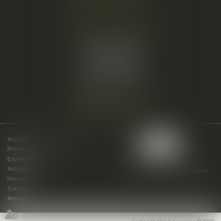
Cabinet secondaire
15 cours du Palais
07000 PRIVAS
Tél :
06 61 57 18 86
Fax :
04 67 66 12 56
Nous localiser
Accueil
Présentation du cabinet
Expertises
Actualités
Plan du site
Mentions légales
Honoraires
Contact
Articles