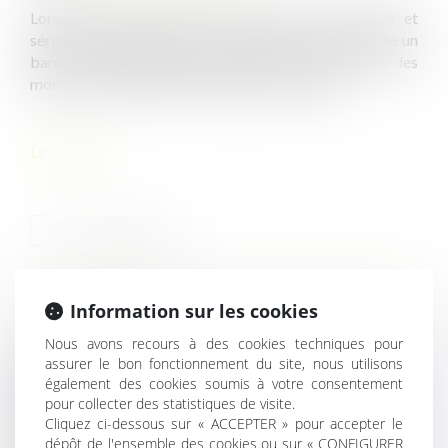
Lorsqu’un licenciement est jugé sans cause réelle et
sérieuse, l’article L 1235-3 du Code du travail impose un
barème d’indemnisation (barème Macron) dont les
montants varient selon l’ancienneté du salarié...
Lire la suite
Information sur les cookies
HISTORIQUE
Nous avons recours à des cookies techniques pour
assurer le bon fonctionnement du site, nous utilisons
Conduite d’engins et travaux à proximité de réseaux :
également des cookies soumis à votre consentement
comment obtenir les autorisations correspondantes ?
pour collecter des statistiques de visite.
Quel accès au domaine public pour les professions
Cliquez ci-dessous sur « ACCEPTER » pour accepter le
foraines et circassiennes ?
dépôt de l'ensemble des cookies ou sur « CONFIGURER