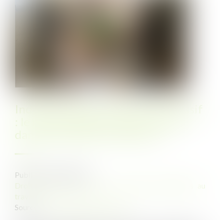
Indemnité pour licenciement abusif
: le barème légal s’impose, même
dans les petites entreprises
Publié le :
20/05/2025
Droit du travail - Salariés
/
Relation individuelles au
travail
Source :
www.lemag-juridique.com