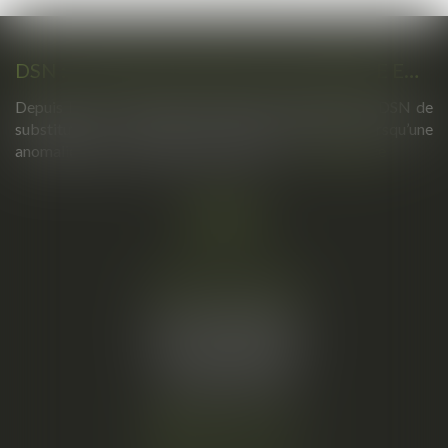
DSN : UNE RÉGULARISATION POSSIBLE EN CAS D’ANOMALIES PERSISTANTES
Depuis le mois de juillet, l’Urssaf peut émettre une DSN de
substitution. Ce nouveau mécanisme intervient lorsqu’une
anomalies persiste malgré les relances...
Lire la suite
Cabinet principal
34, rue de l’Aiguillerie
34000 MONTPELLIER
Tél :
06 61 57 18 86
Fax :
04 67 66 12 56
Nous localiser