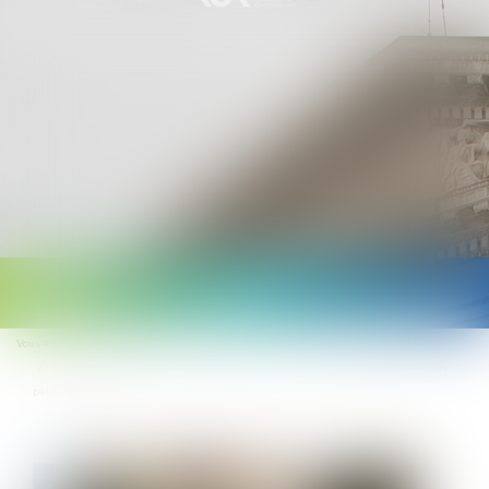
Ouvrir
le
Vous êtes ici :
Accueil
menu
Indemnité pour licenciement abusif : le barème légal s’impose, même dans les
petites entreprises