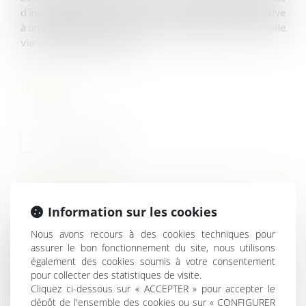
d’indemnisation de l’incapacité permanente consécutive
à un accident du travail ou à une maladie professionnelle
viennent d’être précisées...
Lire la suite
HISTORIQUE
Information sur les cookies
Nous avons recours à des cookies techniques pour
Abandon manifeste d’une parcelle : la procédure
assurer le bon fonctionnement du site, nous utilisons
d’expropriation simplifiée validée par le Conseil
également des cookies soumis à votre consentement
constitutionnel
pour collecter des statistiques de visite.
Représentant de section syndicale : la protection ne
Cliquez ci-dessous sur « ACCEPTER » pour accepter le
renaît pas après réintégration
dépôt de l'ensemble des cookies ou sur « CONFIGURER