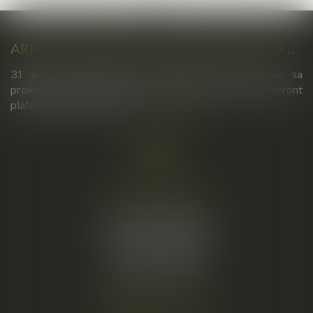
ARRÊTS DE TRAVAIL : UN DÉCRET PLAFONNE POUR LA PREMIÈRE FOIS LEUR DURÉE À PARTIR DU 1ER SEPTEMBRE 2026
31 jours maximum pour un premier arrêt, 62 pour sa
prolongation : dès septembre 2026, vos arrêts maladie seront
plafonnés comme jamais...
Lire la suite
Cabinet principal
34, rue de l’Aiguillerie
34000 MONTPELLIER
Tél :
06 61 57 18 86
Fax :
04 67 66 12 56
Nous localiser