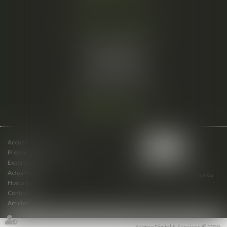
Cabinet secondaire
15 cours du Palais
07000 PRIVAS
Tél :
06 61 57 18 86
Fax :
04 67 66 12 56
Nous localiser
Accueil
Présentation du cabinet
Expertises
Actualités
Plan du site
Mentions légales
Honoraires
Contact
Articles
Septeo Digital & Services © 2020