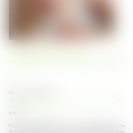
Incapacité permanente
professionnelle : les règles changent
!
Publié le :
29/05/2026
Droit du travail - Employeurs
/
Responsabilité accident
du travail
Source :
www.weblex.fr
Dans le prolongement de la loi de financement de la
Sécurité sociale pour 2025, les nouvelles modalités