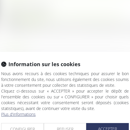
Publié le :
19/11/2020
Droit du travail - Employeurs
/
Droit de la protection sociale
Source :
www.efl.fr
Le modèle de proposition de protocole transactionnel entre un co
Lire la suite
Information sur les cookies
Nous avons recours à des cookies techniques pour assurer le bon
fonctionnement du site, nous utilisons également des cookies soumis
à votre consentement pour collecter des statistiques de visite.
Cliquez ci-dessous sur « ACCEPTER » pour accepter le dépôt de
l'ensemble des cookies ou sur « CONFIGURER » pour choisir quels
cookies nécessitant votre consentement seront déposés (cookies
statistiques), avant de continuer votre visite du site.
Plus d'informations
oyeurs et salariés
ACCEPTER
CONFIGURER
REFUSER