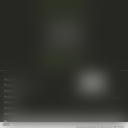
Cabinet secondaire
15 cours du Palais
07000 PRIVAS
Tél :
06 61 57 18 86
Fax :
04 67 66 12 56
Nous localiser
Accueil
Présentation du cabinet
Expertises
Actualités
Plan du site
Mentions légales
Honoraires
Contact
Articles
Septeo Digital & Services © 2020