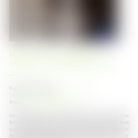
Haute fonction publique : la
réforme du corps diplomatique
Publié le :
04/05/2022
Droit public
/
(NPU) Fonction publique
Source :
www.vie-publique.fr
Un décret publié au Journal officiel du 17 avril 2022 fixe
les modalités de mise en extinction progressive de deux
corps d'encadrement supérieur du ministère des affaires
étrangères. Selon le gouvernement, l'objectif est d'ouvrir