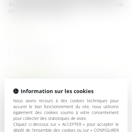
les postes d'ambassadeurs et de consuls généraux à une
plus grande diversité de profils...
Lire la suite
HISTORIQUE
Information sur les cookies
Les stagiaires de la formation professionnelle mieux
rémunérés
Nous avons recours à des cookies techniques pour
assurer le bon fonctionnement du site, nous utilisons
Les paillottes de plage sont-elles interdites dans la bande
également des cookies soumis à votre consentement
des 100 mètres et dans les espaces remarquables du
pour collecter des statistiques de visite.
littoral ?
Cliquez ci-dessous sur « ACCEPTER » pour accepter le
Normes imposées à l'employeur : le CSE doit quand
dépôt de l'ensemble des cookies ou sur « CONFIGURER