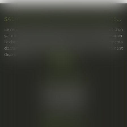
SALARIÉ PROTÉGÉ : UN REFUS D'AUTORISATION DE LICENCIEMENT NE SUFFIT PAS À PRÉSUMER UNE DISCRIMINATION SYNDICALE
Le refus par l'administration d'autoriser le licenciement d'un
salarié protégé ne permet pas, à lui seul, de présumer
l'existence d'une discrimination syndicale. D'autres éléments
doivent être apportés pour laisser supposer un traitement
discriminatoire...
Lire la suite
Cabinet principal
34, rue de l’Aiguillerie
34000 MONTPELLIER
Tél :
06 61 57 18 86
Fax :
04 67 66 12 56
Nous localiser