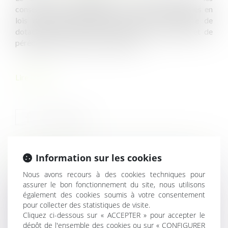
conséquences réglementaires des mesures adoptées en
lois de finances initiales pour 2023 en matière de
dotations de l'Etat aux collectivités territoriales et de
péréquation des ressources fiscales...
Lire la suite
Information sur les cookies
HISTORIQUE
Nous avons recours à des cookies techniques pour
assurer le bon fonctionnement du site, nous utilisons
Marché de substitution : précisions sur le droit de suivi
également des cookies soumis à votre consentement
par le titulaire défaillant de l’administration
pour collecter des statistiques de visite.
Licenciement pour inaptitude prononcé consécutivement
Cliquez ci-dessous sur « ACCEPTER » pour accepter le
à la visite médicale demandée par le salarié
dépôt de l'ensemble des cookies ou sur « CONFIGURER