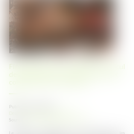
Finances locales : modalités de calcul
des dotations versés par l'Etat aux
collectivités territoriales
Publié le :
24/05/2023
Droit public
/
Droit administratif
Source :
www.maisondescommunes85.fr
Le décret n° 2023-352 du 9 mai 2023 tire les