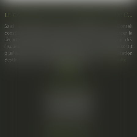
LE CONSEIL CONSTITUTIONNEL VALIDE L'ESSENTIEL DE LA LOI RENFORÇANT LA SÉCURITÉ SOUS RÉSERVE DE GARANTIES
Saisi de plusieurs recours parlementaires, le Conseil
constitutionnel s'est prononcé sur la loi visant à renforcer la
sécurité, la rétention administrative et la prévention des
risques d'attentat. S'il valide l'essentiel du texte, il assortit
plusieurs de ses dispositions de réserves d'interprétation
destinées à garantir le respect des libertés...
Lire la suite
Cabinet principal
34, rue de l’Aiguillerie
34000 MONTPELLIER
Tél :
06 61 57 18 86
Fax :
04 67 66 12 56
Nous localiser