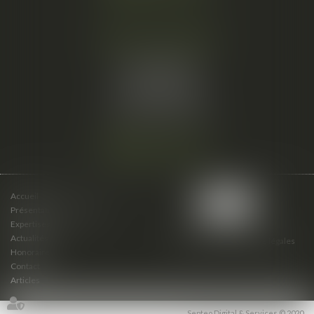
Cabinet secondaire
15 cours du Palais
07000 PRIVAS
Tél :
06 61 57 18 86
Fax :
04 67 66 12 56
Nous localiser
Accueil
Présentation du cabinet
Expertises
Actualités
Plan du site
Mentions légales
Honoraires
Contact
Articles
Septeo Digital & Services © 2020