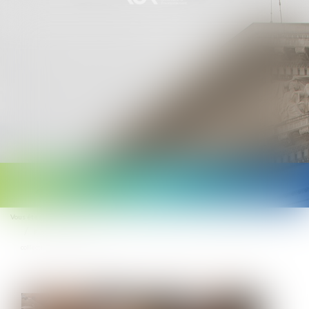
Ouvrir
le
Vous êtes ici :
Accueil
menu
Finances locales : modalités de calcul des dotations versés par l'Etat aux
collectivités territoriales