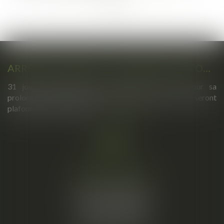
...
...
<<
<
5
6
7
8
9
10
11
>
>>
ARRÊTS DE TRAVAIL : UN DÉCRET PLAFONNE POUR LA PREMIÈRE FOIS LEUR DURÉE À PARTIR DU 1ER SEPTEMBRE 2026
31 jours maximum pour un premier arrêt, 62 pour sa
prolongation : dès septembre 2026, vos arrêts maladie seront
plafonnés comme jamais...
Lire la suite
Cabinet principal
34, rue de l’Aiguillerie
34000 MONTPELLIER
Tél :
06 61 57 18 86