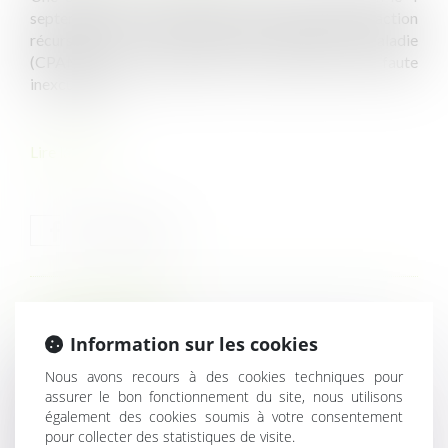
septembre 2025 concernant la prescription de l’action
récursoire de la caisse primaire d’assurance maladie
(CPAM) contre l’employeur reconnu auteur d’une faute
inexcusable...
Lire la suite
HISTORIQUE
Information sur les cookies
Dialogue social et formation : nouvelles règles de
Nous avons recours à des cookies techniques pour
versement et de contrôle des contributions
assurer le bon fonctionnement du site, nous utilisons
conventionnelles
également des cookies soumis à votre consentement
pour collecter des statistiques de visite.
Quand anticiper sauve un projet : l’effet cristallisateur du