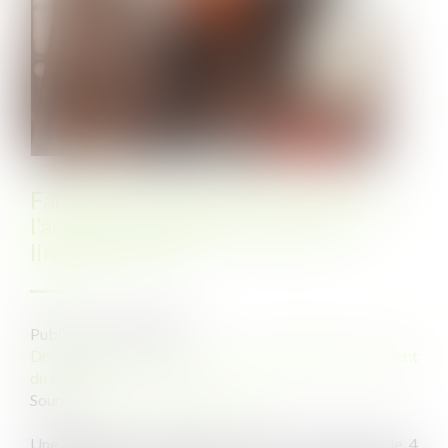
Faute inexcusable et prescription :
l’action récursoire de la caisse
limitée à 5 ans
Publié le :
19/09/2025
Droit du travail - Employeurs
/
Responsabilité accident
du travail
Source :
www.lemag-juridique.com
Une question a été posée à la Cour de cassation le 4