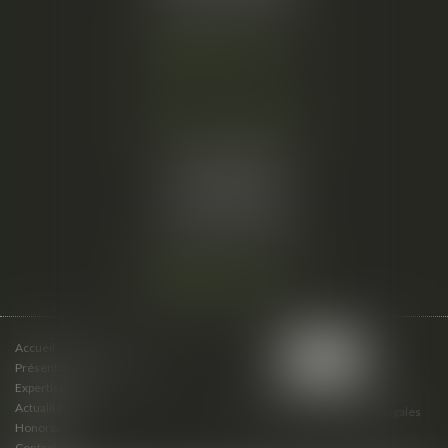
Fax :
04 67 66 12 56
Nous localiser
Cabinet secondaire
15 cours du Palais
07000 PRIVAS
Tél :
06 61 57 18 86
Fax :
04 67 66 12 56
Nous localiser
Accueil
Présentation du cabinet
Expertises
Actualités
Plan du site
Mentions légales
Honoraires
Contact