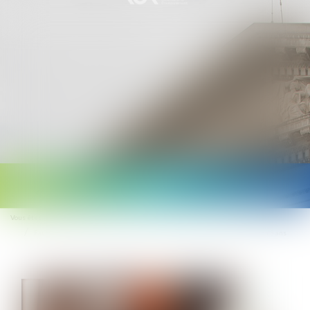
Ouvrir
le
Vous êtes ici :
Accueil
menu
Faute inexcusable et prescription : l’action récursoire de la caisse limitée à 5 ans