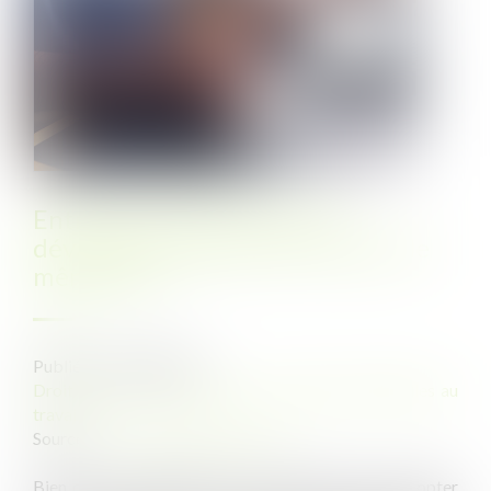
Entretien professionnel et
dévaluation peuvent-ils se tenir le
même jour ?
Publié le :
31/08/2023
Droit du travail - Employeurs
/
Relation individuelles au
travail
Source :
www.lemag-juridique.com
Bien que non obligatoire, les entreprises peuvent opter