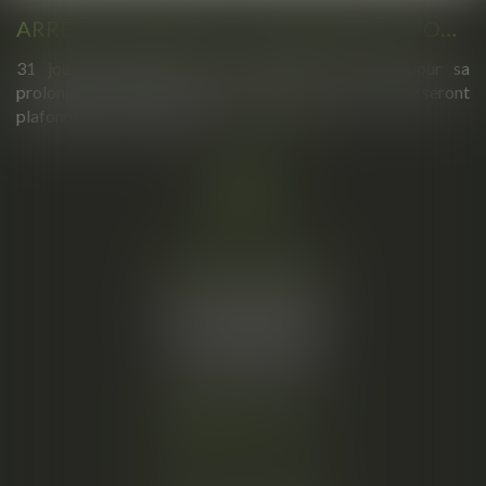
ARRÊTS DE TRAVAIL : UN DÉCRET PLAFONNE POUR LA PREMIÈRE FOIS LEUR DURÉE À PARTIR DU 1ER SEPTEMBRE 2026
31 jours maximum pour un premier arrêt, 62 pour sa
prolongation : dès septembre 2026, vos arrêts maladie seront
plafonnés comme jamais...
Lire la suite
Cabinet principal
34, rue de l’Aiguillerie
34000 MONTPELLIER
Tél :
06 61 57 18 86
Fax :
04 67 66 12 56
Nous localiser