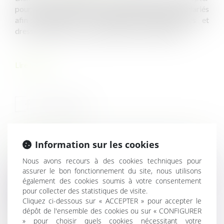
pour la réalisation d’un entretien d'évaluation des salariés
afin d'apprécier leurs aptitudes professionnelles et
dresser un bilan, par exemple de manière annuelle...
Lire la suite
Information sur les cookies
HISTORIQUE
Nous avons recours à des cookies techniques pour
assurer le bon fonctionnement du site, nous utilisons
Mise en œuvre par la DGFiP des évolutions relatives au
également des cookies soumis à votre consentement
cadastre
pour collecter des statistiques de visite.
Quelles sont les conditions d'augmentation de la
Cliquez ci-dessous sur « ACCEPTER » pour accepter le
rémunération du maître d'œuvre ?
dépôt de l'ensemble des cookies ou sur « CONFIGURER
Entretien professionnel et dévaluation peuvent-ils se
» pour choisir quels cookies nécessitant votre