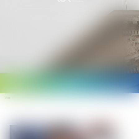
Ouvrir
le
Vous êtes ici :
Accueil
menu
Entretien professionnel et dévaluation peuvent-ils se tenir le même jour ?