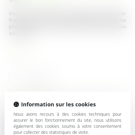
Depuis le 1er janvier 2024, l'employeur doit informer
France Travail en cas de refus d'un salarié en CDD d'une
proposition de CDI à la suite d'un CDD ou d'une mission
intérimaire...
Lire la suite
HISTORIQUE
Information sur les cookies
Nous avons recours à des cookies techniques pour
Convention en forfait jours : rappel concernant les
assurer le bon fonctionnement du site, nous utilisons
obligations de l’employeur
également des cookies soumis à votre consentement
pour collecter des statistiques de visite.
Frais de transport domicile-travail : l’incitation à la prise