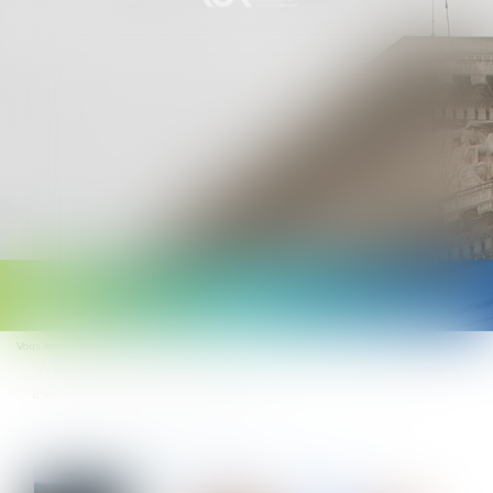
Ouvrir
le
Vous êtes ici :
Accueil
menu
Depuis le 1er janvier, l'employeur doit informer France Travail en cas de refus
d'un salarié en CDD d'une proposition de CDI