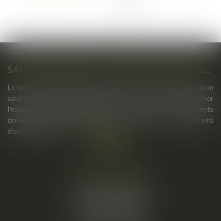
...
...
<<
<
50
51
52
53
54
55
56
>
>>
SALARIÉ PROTÉGÉ : UN REFUS D'AUTORISATION DE LICENCIEMENT NE SUFFIT PAS À PRÉSUMER UNE DISCRIMINATION SYNDICALE
Le refus par l'administration d'autoriser le licenciement d'un
salarié protégé ne permet pas, à lui seul, de présumer
l'existence d'une discrimination syndicale. D'autres éléments
doivent être apportés pour laisser supposer un traitement
discriminatoire...
Lire la suite
Cabinet principal
34, rue de l’Aiguillerie
34000 MONTPELLIER
Tél :
06 61 57 18 86