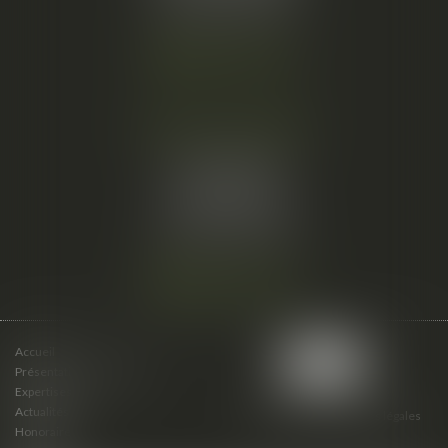
Fax :
04 67 66 12 56
Nous localiser
Cabinet secondaire
15 cours du Palais
07000 PRIVAS
Tél :
06 61 57 18 86
Fax :
04 67 66 12 56
Nous localiser
Accueil
Présentation du cabinet
Expertises
Actualités
Plan du site
Mentions légales
Honoraires