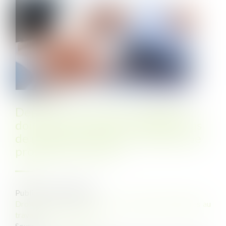
Depuis le 1er janvier, l'employeur
doit informer France Travail en cas
de refus d'un salarié en CDD d'une
proposition de CDI
Publié le :
10/01/2024
Droit du travail - Employeurs
/
Relation individuelles au
travail
Source :
www.legisocial.fr