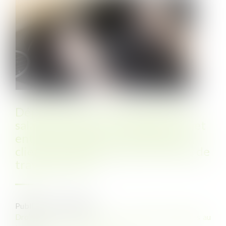
Déplacements professionnels du
salarié itinérant : le temps de trajet
entre le domicile et les sites des
clients ne constitue pas du temps de
travail effectif
Publié le :
15/11/2023
Droit du travail - Employeurs
/
Relation individuelles au