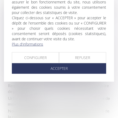
assurer le bon fonctionnement du site, nous utilisons
également des cookies soumis à votre consentement
Égalité des candidats et détermination de l’avantage indu
pour collecter des statistiques de visite.
dans l’attribution d’un contrat de marché public
Cliquez ci-dessous sur « ACCEPTER » pour accepter le
Tenir des propos racistes et sexistes justifie un
dépôt de l'ensemble des cookies ou sur « CONFIGURER
licenciement pour faute grave
» pour choisir quels cookies nécessitant votre
consentement seront déposés (cookies statistiques),
Salarié protégé réintégré et indemnisation pour
avant de continuer votre visite du site.
licenciement nul
Plus d'informations
La question des droits à congés payés du salarié malade
soumise au conseil constitutionnel
CONFIGURER
REFUSER
Nouvelles obligations d’information des salariés sur la
relation de travail et les postes à pourvoir
ACCEPTER
Prime de pouvoir d'achat exceptionnelle : des modalités
de versement en défaveur des agents territoriaux
Requalification d’un CDD en CDI et exécution provisoire
de plein droit
Urbanisme : fonds territorial d’accessibilité et travaux de
mise en conformité
Nouveaux formulaires d’avis de publicité des contrats de
la commande publique (eForms) à compter du 25