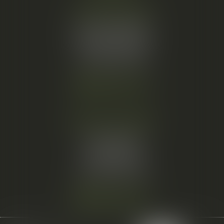
Cabinet principal
34, rue de l’Aiguillerie
34000 MONTPELLIER
Tél :
06 61 57 18 86
Fax :
04 67 66 12 56
Nous localiser
Cabinet secondaire
15 cours du Palais
07000 PRIVAS
Tél :
06 61 57 18 86
Fax :
04 67 66 12 56
Nous localiser