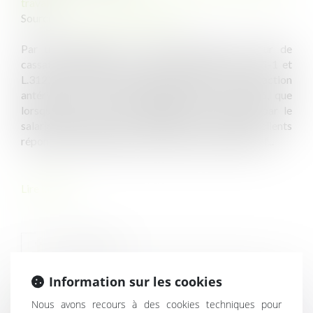
travail
Source :
www.lemag-juridique.com
Par une décision du 25 octobre 2023, la Cour de
cassation rappelle, sur la base des articles L.3121-1 et
L.3121-4 du Code du travail, le dernier dans sa rédaction
antérieure à la loi n°2016-1088 du 8 août 2016, que
lorsque les temps de déplacements accomplis par le
salarié itinérant entre son domicile et les sites des clients
répondent à la définition du temps de travail effectif...
Lire la suite
Information sur les cookies
HISTORIQUE
Nous avons recours à des cookies techniques pour