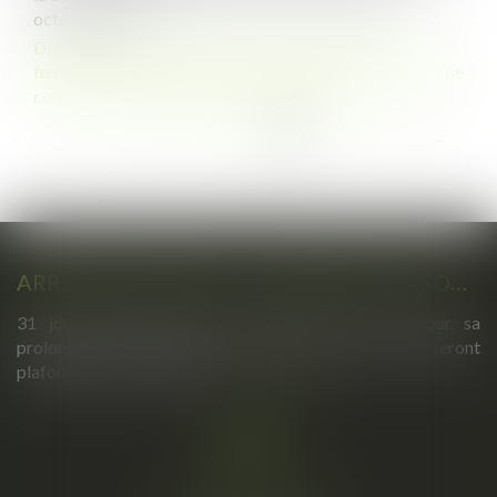
octobre 2023
Déplacements professionnels du salarié itinérant : le
temps de trajet entre le domicile et les sites des clients ne
constitue pas du temps de travail effectif
...
...
<<
<
53
54
55
56
57
58
59
>
>>
ARRÊTS DE TRAVAIL : UN DÉCRET PLAFONNE POUR LA PREMIÈRE FOIS LEUR DURÉE À PARTIR DU 1ER SEPTEMBRE 2026
31 jours maximum pour un premier arrêt, 62 pour sa
prolongation : dès septembre 2026, vos arrêts maladie seront
plafonnés comme jamais...
Lire la suite