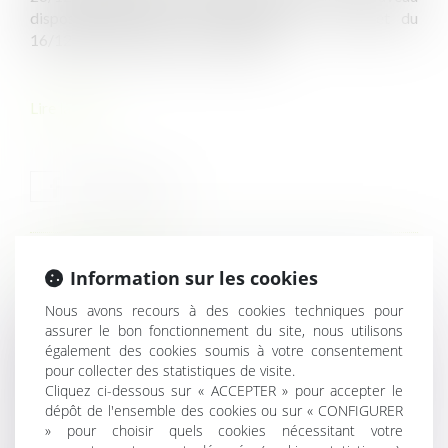
dispositif intitulé « titre mobilité ». Un décret du
16/12/2021 en définit les modalités...
Lire la suite
HISTORIQUE
Information sur les cookies
Nous avons recours à des cookies techniques pour
Les redevances domaniales perçues par les communes
assurer le bon fonctionnement du site, nous utilisons
pour l'occupation de leur domaine public par des
également des cookies soumis à votre consentement
activités économiques sont-elles assujetties à la TVA ?
pour collecter des statistiques de visite.
Cliquez ci-dessous sur « ACCEPTER » pour accepter le
Rupture de la période d’essai : quel délai de prévenance ?
dépôt de l'ensemble des cookies ou sur « CONFIGURER
Le titre-mobilité est enfin sur la route
» pour choisir quels cookies nécessitant votre
L’évolution d’un plan local d’urbanisme à la suite de son