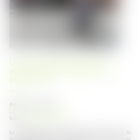
Un décret permet l’entrée en
vigueur du titre-mobilités le 1er
janvier 2022
Publié le :
11/01/2022
Droit du travail - Employeurs
Source :
www.legisocial.fr
La loi d’orientation des mobilités, dite loi LOM (JO du
26/12/2019) permet l’entrée en vigueur d’un nouveau