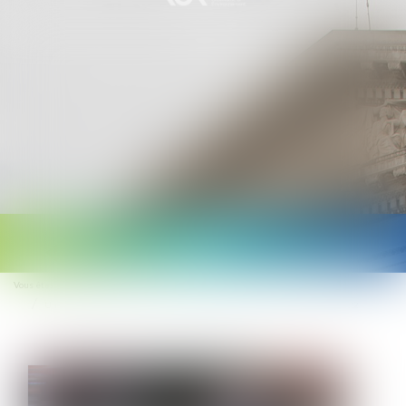
Ouvrir
le
Vous êtes ici :
Accueil
menu
Un décret permet l’entrée en vigueur du titre-mobilités le 1er janvier 2022