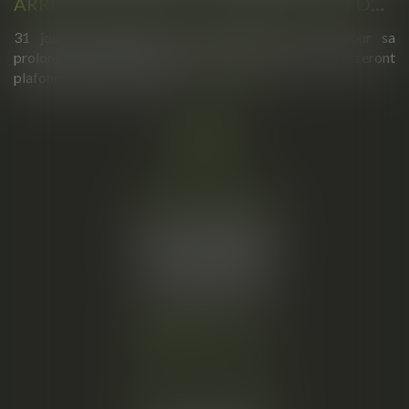
ARRÊTS DE TRAVAIL : UN DÉCRET PLAFONNE POUR LA PREMIÈRE FOIS LEUR DURÉE À PARTIR DU 1ER SEPTEMBRE 2026
31 jours maximum pour un premier arrêt, 62 pour sa
prolongation : dès septembre 2026, vos arrêts maladie seront
plafonnés comme jamais...
Lire la suite
Cabinet principal
34, rue de l’Aiguillerie
34000 MONTPELLIER
Tél :
06 61 57 18 86
Fax :
04 67 66 12 56
Nous localiser
Cabinet secondaire